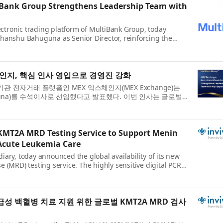
iBank Group Strengthens Leadership Team with
ectronic trading platform of MultiBank Group, today
anshu Bahuguna as Senior Director, reinforcing the
a world-class leadership team as it expands ...
인지, 핵심 인사 영입으로 경영진 강화
의 기관 전자거래 플랫폼인 MEX 익스체인지(MEX Exchange)는
uguna)를 수석이사로 선임했다고 발표했다. 이번 인사는 글로벌
 과정에서 세계적 수준의 경영진을 ...
MT2A MRD Testing Service to Support Menin
Acute Leukemia Care
ry, today announced the global availability of its new
(MRD) testing service. The highly sensitive digital PCR
oviders, clinical researchers, ...
급성 백혈병 치료 지원 위한 글로벌 KMT2A MRD 검사