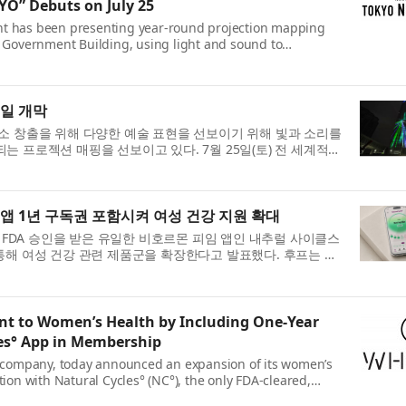
O” Debuts on July 25
t has been presenting year-round projection mapping
n Government Building, using light and sound to
pressions as part of its efforts to create new...
5일 개막
소 창출을 위해 다양한 예술 표현을 선보이기 위해 빛과 소리를
 프로젝션 매핑을 선보이고 있다. 7월 25일(토) 전 세계적으
une Miku)가 등장하는...
앱 1년 구독권 포함시켜 여성 건강 지원 확대
가 FDA 승인을 받은 유일한 비호르몬 피임 앱인 내추럴 사이클스
의 통합을 통해 여성 건강 관련 제품군을 확장한다고 발표했다. 후프는 자
 사용자에게 NC° 앱 12개...
to Women’s Health by Including One-Year
les° App in Membership
ompany, today announced an expansion of its women’s
ion with Natural Cycles° (NC°), the only FDA-cleared,
OOP is offering a 12-month subscription t...