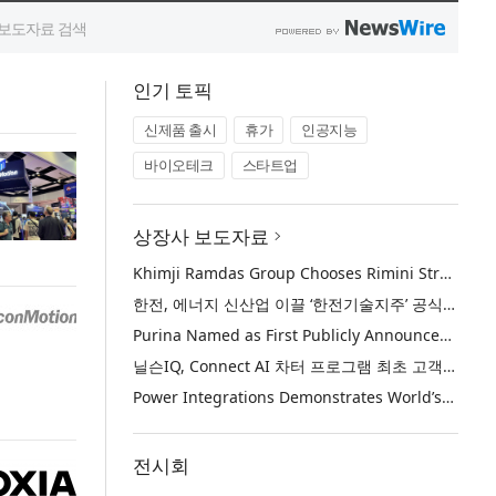
인기 토픽
신제품 출시
휴가
인공지능
바이오테크
스타트업
상장사 보도자료
Khimji Ramdas Group Chooses Rimini Street to Reduce SAP Support Costs, Protect 700+ Customizations and Reinvest Savings in Innovation
한전, 에너지 신산업 이끌 ‘한전기술지주’ 공식 출범
Purina Named as First Publicly Announced NIQ ConnectAI Charter Client
닐슨IQ, Connect AI 차터 프로그램 최초 고객사 ‘퓨리나’ 선정
Power Integrations Demonstrates World’s First 2200 V GaN Technology for Next-Era High-Voltage Power Systems
전시회