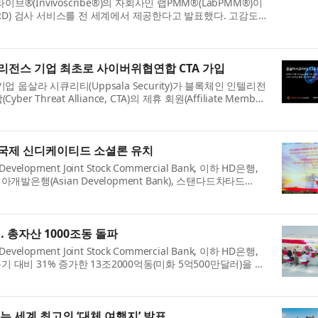
브®(Invivoscribe®)의 자회사인 랩PMM®(LabPMM®)이
RD) 검사 서비스를 전 세계에서 제공한다고 발표했다. 고감도
M의 글로벌 검사실 네트워크를 통해 의료진, 임...
리전스 기업 최초로 사이버위협연합 CTA 가입
웁살라 시큐리티(Uppsala Security)가 블록체인 인텔리전
hreat Alliance, CTA)의 제휴 회원(Affiliate Member)
보안 기업들이 실제 방어와 ...
모 국제 신디케이티드 소셜론 유치
velopment Joint Stock Commercial Bank, 이하 HD은행,
아개발은행(Asian Development Bank), 스탠다드차타드
 국제 금융기관과 7억2100만달러 규모의 국제 신...
… 총자산 1000조동 돌파
velopment Joint Stock Commercial Bank, 이하 HD은행,
기 대비 31% 증가한 13조2000억동(미화 5억500만달러)을 기
행의 총자산은 6월 30일 기준 연초 ...
는 세계 최고의 ‘대체 여행지’ 발표