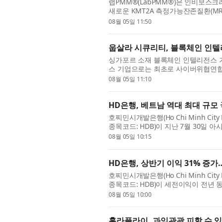
랩PMM®(LabPMM®)은 인비보스크라이
새로운 KMT2A 측정가능잔존질환(M
디지털 PCR 기반의 이 서비스는 랩PM
08월 05일 11:50
웁살라 시큐리티, 블록체인 인텔
싱가포르 소재 블록체인 인텔리전스 기업 
스 기업으로는 최초로 사이버위협연합(Cyber T
으로 가입했다고 밝혔다. CTA는 사이버
08월 05일 11:10
HD은행, 베트남 역대 최대 규
호찌민시개발은행(Ho Chi Minh City De
종목코드: HDB)이 지난 7월 30일 아시
(Standard Chartered) 및 기타
08월 05일 10:15
HD은행, 상반기 이익 31% 증가
호찌민시개발은행(Ho Chi Minh City De
종목코드: HDB)이 세전이익이 전년 동
록하는 등 견조한 실적을 거뒀다. HD은
08월 05일 10:00
홀라플라이, 과잉관광 피할 수 있