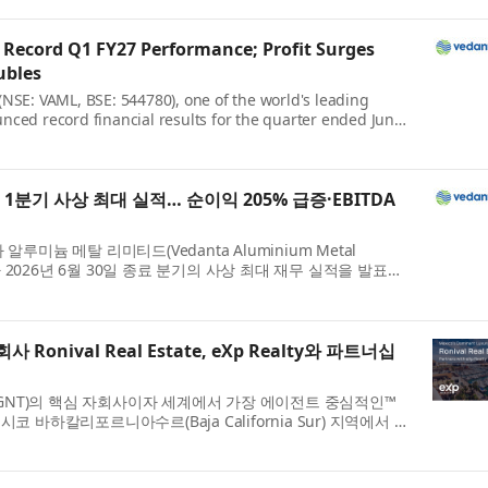
Record Q1 FY27 Performance; Profit Surges
ubles
NSE: VAML, BSE: 544780), one of the world's leading
ced record financial results for the quarter ended June
s an independent listed company followi...
1분기 사상 최대 실적… 순이익 205% 급증·EBITDA
늄 메탈 리미티드(Vedanta Aluminium Metal
44780)가 2026년 6월 30일 종료 분기의 사상 최대 재무 실적을 발표했
상장회사로서 성공적인 첫 출발을 알렸다...
nival Real Estate, eXp Realty와 파트너십
(나스닥: AGNT)의 핵심 자회사이자 세계에서 가장 에이전트 중심적인™
시코 바하칼리포르니아수르(Baja California Sur) 지역에서 거
al Estate(이하 Ronival)...