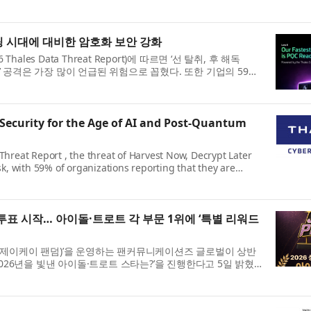
on Pacific)이 공동 주도한 시리즈...
퓨팅 시대에 대비한 암호화 보안 강화
ales Data Threat Report)에 따르면 ‘선 탈취, 후 해독
r, HNDL)’ 공격은 가장 많이 언급된 위험으로 꼽혔다. 또한 기업의 59%
PQC) 알고리즘의 프로토타입을 ...
 Security for the Age of AI and Post-Quantum
Threat Report , the threat of Harvest Now, Decrypt Later
sk, with 59% of organizations reporting that they are
uantum cryptography (PQC) algorith...
결산 투표 시작… 아이돌·트로트 각 부문 1위에 ‘특별 리워드
dom(제이케이 팬덤)’을 운영하는 팬커뮤니케이션즈 글로벌이 상반
 - 2026년을 빛낸 아이돌·트로트 스타는?’을 진행한다고 5일 밝혔
2주간 이어진다. 아이돌 부...