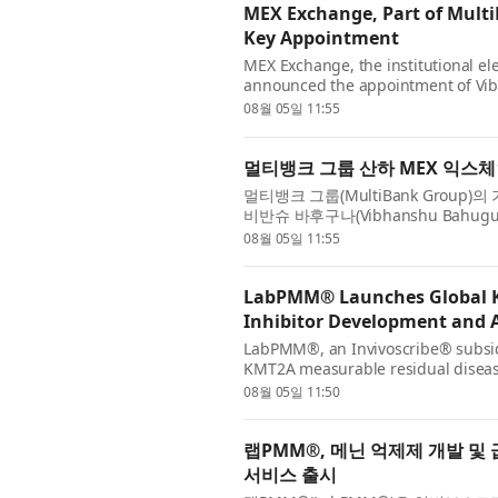
MEX Exchange, Part of Mult
Key Appointment
MEX Exchange, the institutional el
announced the appointment of Vibh
company's commitment to building 
08월 05일 11:55
멀티뱅크 그룹 산하 MEX 익스체
멀티뱅크 그룹(MultiBank Group)
비반슈 바후구나(Vibhanshu Bah
기관 대상 사업과 기술 역량을 확대하는
08월 05일 11:55
LabPMM® Launches Global K
Inhibitor Development and 
LabPMM®, an Invivoscribe® subsidia
KMT2A measurable residual disease 
service is available to healthcare pr
08월 05일 11:50
랩PMM®, 메닌 억제제 개발 및 
서비스 출시