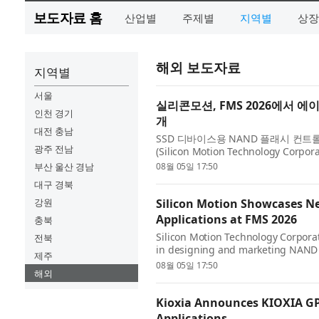
보도자료 홈
산업별
주제별
지역별
상장
해외 보도자료
지역별
서울
실리콘모션, FMS 2026에서 
인천 경기
개
대전 충남
SSD 디바이스용 NAND 플래시 컨
광주 전남
(Silicon Motion Technology C
산타클라라에서 개최된 FMS(Future of M
부산 울산 경남
08월 05일 17:50
대구 경북
강원
Silicon Motion Showcases Ne
Applications at FMS 2026
충북
Silicon Motion Technology Corporat
전북
in designing and marketing NAND fl
제주
announced it will showcase its lates
08월 05일 17:50
해외
Kioxia Announces KIOXIA GP1
Applications