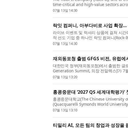
time-critical and high-value sectors acr
footprint in the UAE to Abu Dhabi, in par
07월 13일 14:30
락잇 컴퍼니, 아부다비로 사업 확장…
라이브 이벤트 및 럭셔리 상품에 걸쳐 시간
적 선도 기업 중 하나인 락잇 컴퍼니(Rock-I
투자청(Abu Dhabi Investment Office,
07월 13일 14:30
재외동포청 출범 GFGS 비전, 유럽
대한민국 정부(재외동포청)에서 출범한 글로벌 차
Generation Summit, 의장 전알렉스)’가 
GFGS 비전포럼 — 뮌헨(Munich Vision F
07월 13일 13:20
홍콩중문대 ‘2027 QS 세계대학평가’ 
홍콩중문대학교(The Chinese University 
(Quacquarelli Symonds World Univ
오르며 개교 이래 처음으로 세계 20위권에 
07월 13일 13:10
티밀리 AI, 모든 팀의 창업과 성장을 돕