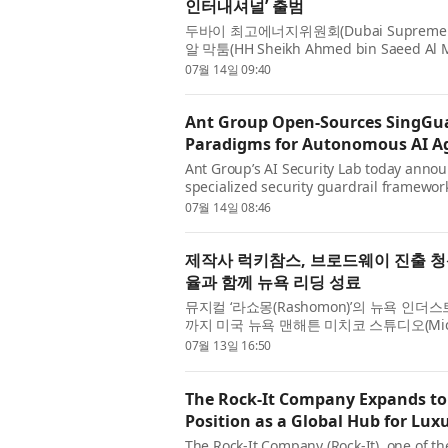
인터내셔널’ 출범
두바이 최고에너지위원회(Dubai Supreme C
알 막툼(HH Sheikh Ahmed bin Saeed Al
Water Authority, DEWA)의 100% 자회
07월 14일 09:40
Ant Group Open-Sources SingGua
Paradigms for Autonomous AI A
Ant Group’s AI Security Lab today anno
specialized security guardrail framewor
The framework secures agentic AI system
07월 14일 08:46
제작사 럭키참스, 브로드웨이 진출 청신
율과 함께 뉴욕 리딩 성료
뮤지컬 ‘라쇼몽(Rashomon)’의 뉴욕 인더스트
까지 미국 뉴욕 맨해튼 미치코 스튜디오(Mich
공적으로 마무리됐다. 이번 리딩은 럭키참스 
07월 13일 16:50
The Rock-It Company Expands to 
Position as a Global Hub for Lux
The Rock-It Company (Rock-It), one of the