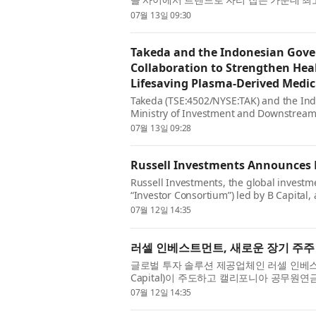
트 괌(LeoPalace Resort Guam)에서 운
07월 13일 09:30
Takeda and the Indonesian Go
Collaboration to Strengthen Hea
Lifesaving Plasma-Derived Medic
Takeda (TSE:4502/NYSE:TAK) and the Ind
Ministry of Investment and Downstream
Economic Affairs) today announced a gro
07월 13일 09:28
Russell Investments Announces
Russell Investments, the global investm
“Investor Consortium”) led by B Capital,
Employees’ Retirement Sy...
07월 12일 14:35
러셀 인베스트먼트, 새로운 장기 주주
글로벌 투자 솔루션 제공업체인 러셀 인베스트먼트
Capital)이 주도하고 캘리포니아 공무원연금(Cali
자자 컨소시엄이 TA...
07월 12일 14:35