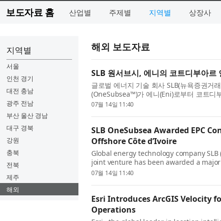
보도자료 홈
산업별
주제별
지역별
상장사
해외 보도자료
지역별
서울
SLB 원서브시, 에니의 코트디부아르 
인천 경기
글로벌 에너지 기술 회사 SLB(뉴욕증권거래
대전 충남
(OneSubsea™)가 에니(Eni)로부터 코트
주요 다중 유정 설계·조달·시공(EPC) 계약을
광주 전남
07월 14일 11:40
부산 울산 경남
대구 경북
SLB OneSubsea Awarded EPC Contr
강원
Offshore Côte d’Ivoire
충북
Global energy technology company SLB 
joint venture has been awarded a major
전북
construction (EPC) contract by Eni for Ph
07월 14일 11:40
제주
해외
Esri Introduces ArcGIS Velocity f
Operations