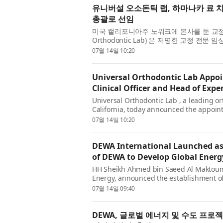
유니버설 오소돈틱 랩, 하마나카 료 
총괄로 선임
미국 캘리포니아주 노워크에 본사를 둔 교정 
Orthodontic Lab) 은 저명한 교정 전문 
최고임상책임자(Chief Clinical Officer) 겸
07월 14일 10:20
Universal Orthodontic Lab Appoi
Clinical Officer and Head of Exp
Universal Orthodontic Lab , a leading o
California, today announced the appoin
clinician and professor, as Chief Clinical
07월 14일 10:20
DEWA International Launched as
of DEWA to Develop Global Energ
HH Sheikh Ahmed bin Saeed Al Maktoum
Energy, announced the establishment of
subsidiary of Dubai Electricity and Wate
07월 14일 09:40
DEWA, 글로벌 에너지 및 수도 프로젝