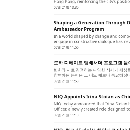
Hong Kong, reinforcing the city’s positio
collaboration, and innovation in Asia. Or
07월 21일 13:30
Shaping a Generation Through D
Ambassador Program
In a world shaped by change and competi
engage in constructive dialogue has ne
Ambassador Program, a production of Qa
07월 21일 11:50
도하 디베이트 앰배서더 프로그램 들
변화와 서로 경쟁하는 다양한 서사가 세상
참여하는 능력은 그 어느 때보다 중요해졌다. 카
트 앰배서더 프로그램을 통해 전 세계 청년들
07월 21일 11:50
NIQ Appoints Irina Stoian as Chi
NIQ today announced that Irina Stoian 
Officer, a newly created role designed t
and help clients turn the company’s AI c
07월 21일 11:10