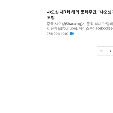
샤오싱 제3회 해외 문화주간, ‘샤오
초청
중국 샤오싱(Shaoxing)시 문화·라디오·텔레
X, 유튜브(YouTube), 페이스북(Facebo
의 관문(Shaoxing: A Gateway to China's 
07월 20일 10:00
«
‹