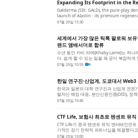
Expanding Its Footprint in the R
Galderma (SIX: GALD), the pure-play de
launch of Alastin - its premium regenera
brand recently launched in Taiwan, will 
07월 20일 15:30
세계에서 가장 많은 틱톡 팔로워 보유
랜드 앰배서더로 합류
수년 동안 카비 라메(Khaby Lame)는 
다. 쉽게 할 수 있는 일을 왜 굳이 복잡하
를 보유한 틱톡 크리에이터인 그는 불필요하게
07월 20일 10:55
한일 연구진·산업계, 도쿄대서 Web3
한국과 일본의 대학 연구진과 산업계 전문가
털자산 해킹 대응, 분산신원인증(DID), 정책
현안을 논의하고 한·일 공동연구 추진에 뜻을 모
07월 20일 10:40
CTF Life, 보험사 최초로 텐센트
CTF Life가 중국 텐센트 뮤직 엔터테인먼트 그룹(T
기적인 장기 전략적 파트너십을 체결했다고 
으로, 양사는 이를 통해 ‘2026 TMElive Interna
07월 20일 10:00