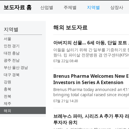
보도자료 홈
산업별
주제별
지역별
상장사
해외 보도자료
지역별
서울
아버지의 선물… 6세 아동, 단일 포트 
인천 경기
아들을 살리기 위해 간 일부를 기증하기로 
대전 충남
웠다. 킹 파이살 전문병원 겸 연구센터(KFSH)는 단
을 이용한 세계 최초의 간이식 수술을 성공적
광주 전남
07월 22일 08:48
부산 울산 경남
대구 경북
Brenus Pharma Welcomes New Eur
강원
Investors in Series A Extension
충북
Brenus Pharma today announced an €11 m
bringing total capital raised since incep
전북
strong execution across clinical, regula
07월 21일 14:20
제주
해외
브레누스 파마, 시리즈 A 추가 투자
투자자 유치