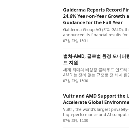
Galderma Reports Record Firs
24.6% Year-on-Year Growth a
Guidance for the Full Year
Galderma Group AG (SIX: GALD), th
announced its financial results for 
USD, surpassing 3 billion USD for the
07월 23일 15:31
벌처-AMD, 글로벌 환경 모니터
트 지원
세계 최대의 비상장 클라우드 인프라 기업
AMD 는 전례 없는 규모로 전 세계 
델 테세라(TESSERA)를 개발하는 케
07월 23일 15:30
Vultr and AMD Support the U
Accelerate Global Environm
Vultr , the world’s largest private
high-performance and AI computing
Cambridge's Energy & Environment 
07월 23일 15:30