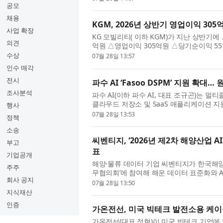
공모
채용
KGM, 2026년 상반기 영업이익 305
사업 확장
KG 모빌리티( 이하 KGM)가 지난 상반기에 
의견
억원 △영업이익 305억원 △당기순이익 55
벌 시장 신차 론칭과 신시장 진출 확대 등을 
수상
07월 28일 13:57
인수 매각
전시
파수 AI ‘Fasoo DSPM’ 지원 
조사분석
파수 AI(이하 파수 AI, 대표 조규곤)는 멀티
클라우드 저장소 및 SaaS 애플리케이션 지원
행사
기업들이 많이 사용하는 주요 앱들을 지원해,
07월 28일 13:53
정책
소송
씨벤티지, ‘2026년 제2차 해양산업 
부고
표
기업공개
해양·물류 데이터 기업 씨벤티지가 한국해양진
주주
무협의회’에 참여해 해운 데이터 표준화와 A
회사 공지
열린 이번 협의회에서 ‘표준화된 해양 데이터를
07월 28일 13:50
지식재산
인증
가온전선, 미국 빅테크 발전소용 케이
가온전선(대표 정현)이 미국 빅테크 기업에