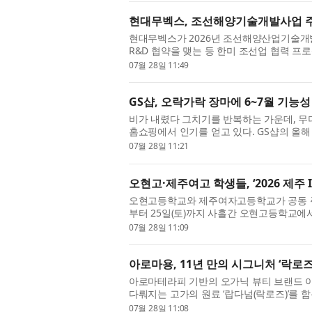
현대무벡스, 조선해양기술개발사업 주
현대무벡스가 2026년 조선해양산업기술개
R&D 협약을 맺는 등 한미 조선업 협력 
기술기획평가원(KEIT)이 수출 경쟁력 강화와
07월 28일 11:49
GS샵, 오락가락 장마에 6~7월 기능성
비가 내렸다 그치기를 반복하는 가운데, 
홈쇼핑에서 인기를 얻고 있다. GS샵의 올해 
로, 전년 동기 25억원보다 약 100% 증가했다
07월 28일 11:21
오현고·제주여고 학생들, ‘2026 제주 
오현고등학교와 제주여자고등학교가 공동 주최한 
부터 25일(토)까지 사흘간 오현고등학교에
제주 지역 AI·IT 기업 위니브(대표 이호준)가
07월 28일 11:09
아로마용, 11년 만의 시그니처 ‘락로즈
아로마테라피 기반의 오가닉 뷰티 브랜드 아
다뤄지는 고가의 원료 ‘랍다넘(락로즈)’를 함
시했다. 또한 출시와 함께 백화점 채널에서의 
07월 28일 11:08