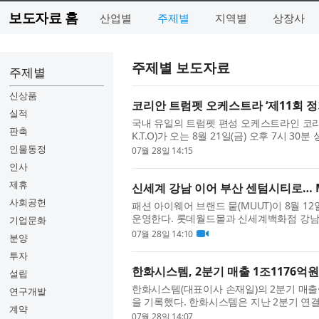
보도자료 홈
산업별
주제별
지역별
상장사
주제별 보도자료
주제별
신상품
코리안 트럼펫 오케스트라 ‘제11회 정
실적
국내 유일의 트럼펫 편성 오케스트라인 코리안 트럼
판촉
K.T.O)​가 오는 8월 21일(금) 오후 7시
한다. 지난 2013년 국내 최초 ‘100 트럼펫터 앙
인물동정
07월 28일 14:15
인사
제휴
신세계 강남 이어 부산 센텀시티로… M
사회공헌
패션 아이웨어 브랜드 뭍(MUUT)이 8월
운영한다. 롯데월드몰과 신세계백화점 강남점
기업문화
이웨어와 다양한 체험형 콘텐츠를 한자리에서
07월 28일 14:10
분양
투자
한화시스템, 2분기 매출 1조1176억원
설립
한화시스템(대표이사 손재일)의 2분기 매출
연구개발
을 기록했다. 한화시스템은 지난 2분기 연결
계약
을 기록해 전년 동기 대비 각각 45%, 219% 
07월 28일 14:07