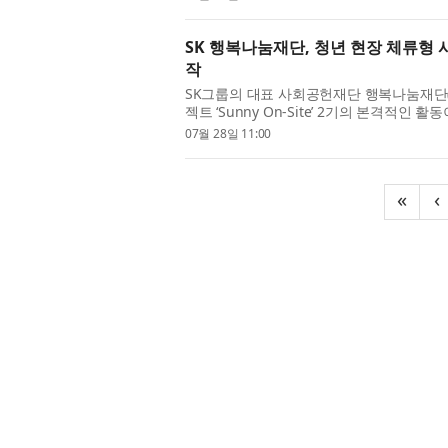
SK 행복나눔재단, 청년 현장 체류형 사회
작
SK그룹의 대표 사회공헌재단 행복나눔재단(
젝트 ‘Sunny On-Site’ 2기의 본격적인 
역에 일정 기간 거주하며 주민과 함께 생활하
07월 28일 11:00
«
‹