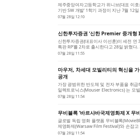
제주중앙여자고등학교가 위니브(대표 이호준)와 함
기반 SW 개발’ 1학기 과정이 지난 7월 1
28일부터 7월 12일까지 매주 토요일 오전 3시
07월 28일 12:10
신한투자증권 ‘신한 Premier 중개형 I
신한투자증권(대표이사 이선훈)이 세전 연 3.6
특판 RP’를 2차로 출시한다고 28일 밝혔다.
른 추가 출시다. 이번 특판 RP는 신한투자증권
07월 28일 11:55
마우저, 차세대 모빌리티의 혁신을 가
공개
가장 광범위한 반도체 및 전자 부품을 취급하
일렉트로닉스(Mouser Electronics)
터(transportation resource center)
07월 28일 11:54
무비블록 ‘바르샤바국제영화제 X 무비
글로벌 독립 영화 플랫폼 무비블록(Movie
제영화제(Warsaw Film Festival)’와
바르샤바국제영화제는 칸 영화제에서 황금종려
07월 28일 11:54