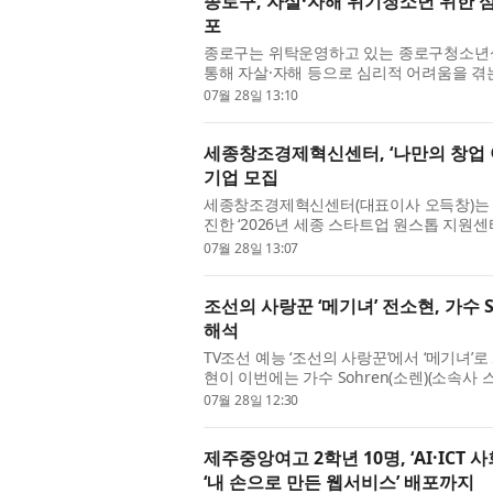
종로구, 자살·자해 위기청소년 위한 심
포
종로구는 위탁운영하고 있는 종로구청소년
통해 자살·자해 등으로 심리적 어려움을 
화키트 ‘지금 나를 위한 작은 도움’ 200개를 
07월 28일 13:10
세종창조경제혁신센터, ‘나만의 창업 아
기업 모집
세종창조경제혁신센터(대표이사 오득창)는 세
진한 ‘2026년 세종 스타트업 원스톱 지원
는 8월 27일(목) 개최되는 2차 프로그램 참
07월 28일 13:07
조선의 사랑꾼 ‘메기녀’ 전소현, 가수 Soh
해석
TV조선 예능 ‘조선의 사랑꾼’에서 ‘메기녀
현이 이번에는 가수 Sohren(소렌)(소
선다. Sohren은 싱어송라이터 Kim Daru의 곡 
07월 28일 12:30
제주중앙여고 2학년 10명, ‘AI·ICT
‘내 손으로 만든 웹서비스’ 배포까지