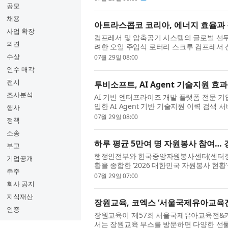
공모
채용
아트라스콥코 코리아, 에너지 효율과 경제성
사업 확장
컴프레서 및 압축공기 시스템의 글로벌 선
의견
려한 오일 주입식 로터리 스크루 컴프레서 신제
품은 VSD의 에너지 절감 이점을 유지하면서도
수상
07월 29일 08:00
인수 매각
전시
투비소프트, AI Agent 기술지원 효
조사분석
AI 기반 엔터프라이즈 개발 플랫폼 전문 기
입한 AI Agent 기반 기술지원 이력 검
행사
고 29일 밝혔다. 투비소프트는 기존 단어 매
07월 29일 08:00
정책
소송
하루 평균 5만여 명 자원봉사 참여… 경
부고
행정안전부와 한국중앙자원봉사센터(센터장
기업공개
황을 종합한 ‘2026 대한민국 자원봉사 현
주주
협력해 데이터를 최신화한 이번 자료집은 136
07월 29일 07:00
회사 공지
지식재산
장원교육, 코엑스 ‘서울국제유아교육
인증
장원교육이 ‘제57회 서울국제유아교육전&키
서는 장원교육 부스를 방문하면 다양한 선물