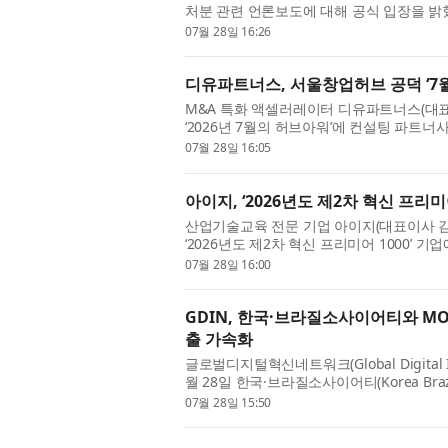
처분 관련 언론보도에 대해 공식 입장을 밝혔
사와의 하이니켈 양극재 공급계약 관련 감액 공
07월 28일 16:26
디유파트너스, 서울창업허브 공덕 ‘7
M&A 특화 액셀러레이터 디유파트너스(대표
‘2026년 7월의 허브아워’에 컨설팅 파트
1:1 밀착 컨설팅을 수행했다고 밝혔다. ‘허브
07월 28일 16:05
아이지, ‘2026년도 제2차 혁신 프리미어
산업기술교육 전문 기업 아이지(대표이사 김
‘2026년도 제2차 혁신 프리미어 1000’ 
말까지 정책금융 대출 우대 금리, 보증 한도 확
07월 28일 16:00
GDIN, 한국·브라질소사이어티와 MOU 체
출 가속화
글로벌디지털혁신네트워크(Global Digital In
월 28일 한국·브라질소사이어티(Korea Brazi
술기업의 브라질 진출 및 한-브라질 협력 지원
07월 28일 15:50