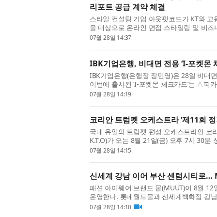
리포트 공급 계약 체결
스타일 컨설팅 기업 아웃핏코드가 KT와 고용
을 대상으로 온라인 면접 스타일링 및 비즈
과 체형 사진을 온라인으로 제출하면 아웃핏코
07월 28일 14:37
IBK기업은행, 비대면 전용 ‘I-포켓몬
IBK기업은행(은행장 장민영)은 28일 비대면
이번에 출시된 ‘I-포켓몬 체크카드’는 △
메타몽 등 총 7종으로 구성됐다. 인기 포켓몬
07월 28일 14:19
코리안 트럼펫 오케스트라 ‘제11회 정
국내 유일의 트럼펫 편성 오케스트라인 코리안 트럼
K.T.O)​가 오는 8월 21일(금) 오후 7시
한다. 지난 2013년 국내 최초 ‘100 트럼펫터 앙
07월 28일 14:15
신세계 강남 이어 부산 센텀시티로… M
패션 아이웨어 브랜드 뭍(MUUT)이 8월
운영한다. 롯데월드몰과 신세계백화점 강남점
이웨어와 다양한 체험형 콘텐츠를 한자리에서
07월 28일 14:10