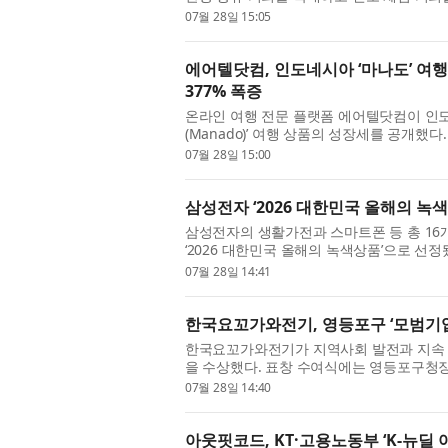
여행 프로그램을 본격 운영한다. GKL과 함
07월 28일 15:05
에어텔닷컴, 인도네시아 ‘마나도’ 여행
377% 폭증
온라인 여행 전문 플랫폼 에어텔닷컴이 인도
(Manado)’ 여행 상품의 성장세를 공개
송출 고객 수가 급격한 상승세를 타고 있다. 
07월 28일 15:00
삼성전자 ‘2026 대한민국 올해의 녹색
삼성전자의 생활가전과 스마트폰 등 총 1
‘2026 대한민국 올해의 녹색상품’으로 선정
제품들이 소비자와 환경 전문가들로부터 높게 
07월 28일 14:41
한국요꼬가와전기, 영등포구 ‘모범기업
한국요꼬가와전기가 지역사회 발전과 지속 가
을 수상했다. 표창 수여식에는 영등포구청
‘모범기업’ 수상자로 자리를 함께했다. 영등포
07월 28일 14:40
아웃핏코드, KT·고용노동부 ‘K-뉴딜