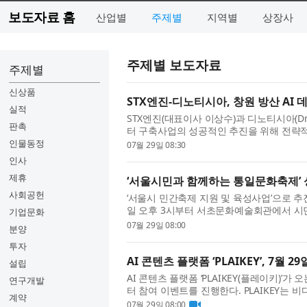
보도자료 홈
산업별
주제별
지역별
상장사
주제별 보도자료
주제별
신상품
STX엔진-디노티시아, 창원 방산 AI
실적
STX엔진(대표이사 이상수)과 디노티시아(Dnot
판촉
터 구축사업의 성공적인 추진을 위해 전략적
위산업 분야의 인공지능(AI) 활용 확대와 데이
인물동정
07월 29일 08:30
인사
제휴
‘서울시민과 함께하는 통일문화축제’ 
사회공헌
‘서울시 민간축제 지원 및 육성사업’으로 추
일 오후 3시부터 서초문화예술회관에서 시민
기업문화
통일여성협의회(총재 안준희)가 주최·주관한 
07월 29일 08:00
분양
투자
AI 콘텐츠 플랫폼 ‘PLAIKEY’, 7월 2
설립
AI 콘텐츠 플랫폼 ‘PLAIKEY(플레이키)’
연구개발
터 참여 이벤트를 진행한다. PLAIKEY는 비
계약
게 업로드하고 공유할 수 있는 플랫폼이다. 생성
07월 29일 08:00