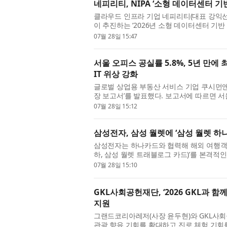
네피리티, NIPA ‘소형 데이터센터 기
클라우드 인프라 기업 네피리티(대표 강익선
이 추진하는 ‘2026년 소형 데이터센터 기
선정됐다고 밝혔다. 전국 10개 과제가 경합한
07월 28일 15:47
서울 오피스 공실률 5.8%, 5년 만에
IT 위상 강화
글로벌 상업용 부동산 서비스 기업 쿠시먼앤
장 보고서’를 발표했다. 보고서에 따르면 서울
상승한 5.8%를 기록했다. 이는 2021년 3분기
07월 28일 15:12
삼성전자, 삼성 월렛에 ‘삼성 월렛 하
삼성전자는 하나카드와 협력해 해외 여행객
하, 삼성 월렛 트래블로그 카드)’를 본격적인
성 월렛 트래블로그 카드는 삼성 월렛의 결제
07월 28일 15:10
GKL사회공헌재단, ‘2026 GKL과 
지원
그랜드코리아레저(사장 윤두현)와 GKL사회
관광 향유 기회를 확대하고 진로 체험 기회를 