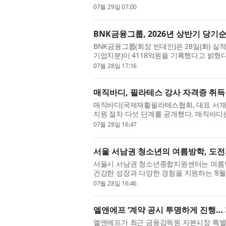
있는 기회를 제공한다. 행사 기간 동안 장원
07월 29일 07:00
BNK금융그룹, 2026년 상반기 당기순
BNK금융그룹(회장 빈대인)은 28일(화) 실
기업지분)이 4118억원을 기록했다고 밝혔다. 
소한 수준이다. 이번 실적은 조정영업이익 증
07월 28일 17:16
매직바디, 필라테스 강사 자격증 취득
매직바디(국제재활필라테스협회, 대표 서재민
지원 절차 다섯 단계를 공개했다. 매직바디
득한 다음을 묻는 질문이 반복된다고 설명했다
07월 28일 16:47
서울 서남권 청소년의 여름방학, 도전
서울시 서남권 청소년종합지원센터는 여름방
건강한 성장과 다양한 경험을 지원하는 ‘8월
스타에서는 △인공지능(AI) 활용 경진대회 △
07월 28일 16:46
엘앤에프 ‘계약 공시 투명하게 진행… 
엘앤에프가 최근 금융감독원 자본시장 특별