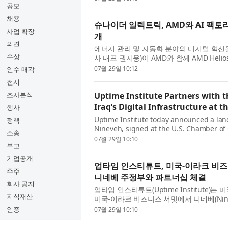
공모
채용
슈나이더 일렉트릭, AMD와 AI 팩토리 
사업 확장
개
의견
에너지 관리 및 자동화 분야의 디지털 혁신
수상
사 대표 권지웅)이 AMD와 함께 AMD He
증을 완료했다고 밝혔다. 이번 레퍼런스 디자인
07월 29일 10:12
인수 매각
전시
Uptime Institute Partners with 
조사분석
Iraq’s Digital Infrastructure at 
행사
Uptime Institute today announced a lan
정책
Nineveh, signed at the U.S. Chamber of
소송
the region’s digital transformation and a
07월 29일 10:10
부고
기업공개
업타임 인스티튜트, 미국-이라크 비즈
주주
니네베 주정부와 파트너십 체결
회사 공지
업타임 인스티튜트(Uptime Institute)는 미
지식재산
미국-이라크 비즈니스 서밋에서 니네베(Ni
고 발표했다. 이 파트너십은 역내 디지털 전
인증
07월 29일 10:10