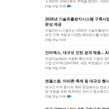
소개되며 국제사회의 주목을 받았다. 이태석
제사회이사회(ECOSOC) 고위급 정치포럼(HLP
07월 29일 10:00
2026년 기술유출방지시스템 구축사업
문성 제공
어빌리티시스템즈는 2026년 기술유출방지
보안 구축 역량과 다양한 레퍼런스를 바탕으
다. 기술유출방지시스템 구축사업은 중소기업
07월 29일 10:00
인터엑스, 대규모 인턴 공개 채용… A
인공지능(AI)과 자동화 확산으로 기업의 경
기업 인터엑스(INTERX, 대표 박정윤)가
채용에 나선다. 인터엑스는 AX·프로젝트 매니
07월 29일 10:00
엔젤스윙, 마라톤·축제 등 대규모 행
대규모 지역 행사와 축제 현장에서는 많은
장 대응을 위한 체계적인 관리가 중요해지고 
되는 환경에서는 실시간 현장 상황 파악과 위
07월 29일 10:00