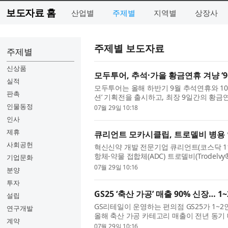
보도자료 홈
산업별
주제별
지역별
상장사
주제별 보도자료
주제별
신상품
모두투어, 추석·가을 황금연휴 겨냥 ‘9
실적
모두투어는 올해 하반기 9월 추석연휴와 10
판촉
션’ 기획전을 출시하고, 최장 9일간의 황금
고 29일 밝혔다. 올해 9월 추석연휴는 9월 2
인물동정
07월 29일 10:18
인사
제휴
큐리언트 모카시클립, 트로델비 병용
사회공헌
혁신신약 개발 전문기업 큐리언트(코스닥 115180
항체-약물 접합체(ADC) 트로델비(Trodel
기업문화
이 식품의약품안전처(MFDS)로부터 승인됐다고
07월 29일 10:16
분양
투자
GS25 ‘축산 가공’ 매출 90% 신장…
설립
GS리테일이 운영하는 편의점 GS25가 1~
연구개발
올해 축산 가공 카테고리 매출이 전년 동기 
계약
전략의 일환으로 축산 상품 차별화에 집중하고 
07월 29일 10:16