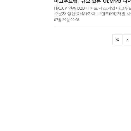
마고푸드랩, ‘규모 있는’ OEM·PB 
HACCP 인증 B2B 디저트 제조기업 마고
주문자 생산(OEM)·자체 브랜드(PB) 개발
문 대행’이 아니라 목표 단가와 물량·판매 채
07월 29일 09:08
«
‹