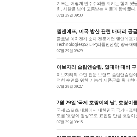
기도는 어떻게 민주주의를 지키는 힘이 됐을
회, 사찰을 넘어 고통받는 이들과 함께했다
신앙의 경계를 넘어 민주주의를 위한 연대를 
07월 29일 09:30
엘앤에프, 미국 방산 관련 배터리 공급
글로벌 이차전지 소재 전문기업 엘앤에프가 미
Technologies)와 LFP(리튬인산철) 
은 미국을 중심으로 배터리 소재의 원산지, 공
07월 29일 09:29
이브자리 슬립앤슬립, 열대야 대비 구리
이브자리의 수면 전문 브랜드 슬립앤슬립이 
적한 수면을 위한 기능성 제품군을 확대한
이다. 기상청에 따르면 최근 10년(2016~202
07월 29일 09:27
7월 29일 ‘국제 호랑이의 날’, 호랑
국제 스포츠 대회에서 대한민국 국가대표팀
도를 ‘호랑이 형상’으로 표현할 만큼 호랑이
설화와 민담 속에서는 용맹함과 지혜를 상징하
07월 29일 09:15