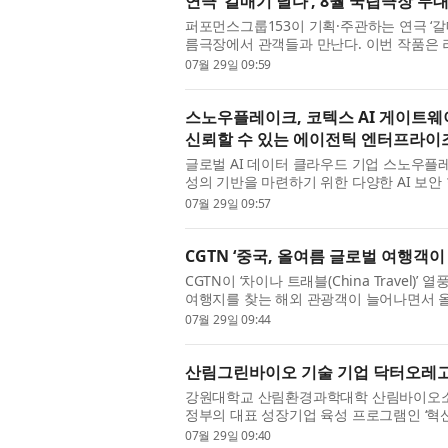
연극 ‘갈매기 날다’, 8월 국립극장 무
퍼포먼스그룹153이 기획·주관하는 연극 ‘갈
름극장에서 관객들과 만난다. 이번 작품은 
인 ‘갈매기(The Seagull)’를 원작으로 한다.
07월 29일 09:59
스노우플레이크, 코텍스 AI 게이트웨
신뢰할 수 있는 에이전틱 엔터프라이
글로벌 AI 데이터 클라우드 기업 스노우플레이
성의 기반을 마련하기 위한 다양한 AI 보안
예정인 ‘코텍스 AI 게이트웨이(Cortex AI Gate
07월 29일 09:57
CGTN ‘중국, 올여름 글로벌 여행객
CGTN이 ‘차이나 트래블(China Travel
여행지를 찾는 해외 관광객이 늘어나면서 
며, 중국 정부의 비자 편의 확대 정책과 외국
07월 29일 09:44
산림그린바이오 기술 기업 닥터오레고
강원대학교 산림환경과학대학 산림바이오소
정부의 대표 성장기업 육성 프로그램인 ‘혁신
부 농림식품 신기술(NET) 인증까지 획득하며
07월 29일 09:40