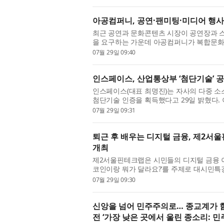
아공컴퍼니, 공연·팬미팅·미디어 행사
최근 공연과 문화콘텐츠 시장이 공연장과 
을 요구하는 가운데 아공컴퍼니가 복합문화공간 
페이스무브는 공연과 팬미팅, 쇼케이스, 브랜
07월 29일 09:40
인스페이스, 산업통상부 ‘첨단기술’ 공식
인스페이스(대표 최명진)는 자사의 다중 소스
첨단기술 인증을 획득했다고 29일 밝혔다. 이
중 데이터 수집 기술·데이터 정제 및 품질관리
07월 29일 09:31
퇴근 후 배우는 디지털 금융, 제2서울
개최
제2서울핀테크랩은 시민들의 디지털 금융 이해
코인이랑 뭐가 달라요?’를 주제로 대시민특강
시에 진행돼 직장인들도 퇴근 후 별도의 연차
07월 29일 09:30
신앙을 넘어 민주주의로… 종교계가 함
전 ‘가장 낮은 곳에서 울린 종소리: 