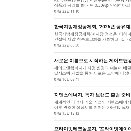
상품의 금리를 최대 연 0.30%p 인상한다고
적금은 24일부터 기본 금리가 연 0.20%p ~ 연
07월 22일 11:10
한국지방재정공제회, ‘2026년 공유
한국지방재정공제회(이사장 정선용, 이하 재정
컨설팅 사업’ 착수보고회를 개최하고, 실태
할을 공유했다고 밝혔다. 이번 착수보고회에
07월 22일 08:30
새로운 이름으로 시작하는 제이드앤컴
제이드앤컴퍼니가 사명 변경과 더불어 배달
달시스템 개발을 통해 새로운 도약에 나섰다
폼 산업의 성장으로 꾸준한 규모를 유지하고 있
07월 16일 09:41
지멘스에너지, 독자 브랜드 출범 준비
세계적인 에너지 기술 기업인 지멘스에너지가 지
이후 견조한 성장세를 이어온 가운데, 독자
지멘스에너지의 브랜드 사용 기한을 규정한 라
07월 15일 13:13
프라이빗테크놀로지, ‘프라이빗에이아이