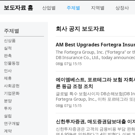
보도자료 홈
산업별
주제별
지역별
상장사
회사 공지 보도자료
주제별
신상품
AM Best Upgrades Fortegra Insura
실적
The Fortegra Group, Inc. (“Fortegra” or 
판촉
DB Insurance Co., Ltd., today announce
Rating (FSR) of its insurance subsidiaries 
인물동정
08월 07일 15:15
인사
제휴
에이엠베스트, 포르테그라 보험 자회사
사회공헌
른 등급 조정 조치
기업문화
글로벌 특수 보험사이자 DB손해보험(DB Insur
Fortegra Group, Inc., 이하 포르테
분양
무건전성등급(Financial Strength Rating, 
08월 07일 15:15
투자
설립
신한투자증권, 매도증권담보대출 이자율
연구개발
신한투자증권은 고객의 금융비용 부담 완화
계약
연 6.95%로 인하한다고 4일 밝혔다. 이번