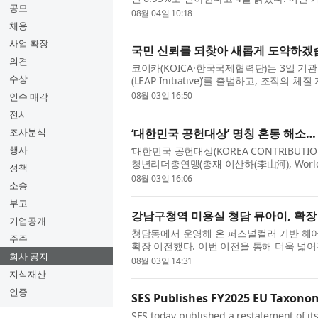
공모
매도증권담보대출 금리 체계를 연 6.95%의 
08월 04일 10:18
채용
사업 확장
국민 신뢰를 되찾아 새롭게 도약하겠습
의견
코이카(KOICA·한국국제협력단)는 3일 기
수상
(LEAP Initiative)’를 출범하고, 조
비상경영체제에서 흔들림 없는 사업 수행 의지
08월 03일 16:50
인수 매각
전시
‘대한민국 공헌대상’ 명칭 혼동 해소…
조사분석
행사
‘대한민국 공헌대상(KOREA CONTRIBUTIO
청년리더총연맹(총재 이산하(李山河), World Fed
정책
인 세계언론협회(회장 이치수)는 세계청년리
08월 03일 16:06
소송
부고
강남구청역 미용실 청담 뮤아이, 확장
기업공개
청담동에서 운영해 온 퍼스널컬러 기반 헤
주주
확장 이전했다. 이번 이전을 통해 더욱 넓
회사 공지
크업을 아우르는 프리미엄 토털 뷰티 서비스를 
08월 03일 14:31
지식재산
인증
SES Publishes FY2025 EU Taxon
SES today published a restatement of its