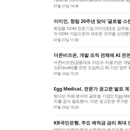
makes 160 megahertz of the Upper C-ban
07월 27일 14:38
이미인, 창립 20주년 맞아 ‘글로벌 스
화장품 ODM 전문기업 이미인(대표 김주원, 
어 ODM 기업으로의 새로운 도약을 선언했다
로, 사람과 기술을 연결하며 글로벌 스킨케어 
07월 27일 11:00
더존비즈온, 개발 조직 전체에 AI 전
더존비즈온(공동대표 이강수·지용구)은 개발 조
드(Claude)’를 전면 도입하고 AI 기반 
은 개발, 기획, 설계 직군 전원이다. 더존비즈
07월 24일 15:25
Egg Medical, 전문가 권고문 발
방사선 차폐 분야의 글로벌 기업인 Egg Medi
지를 공식 발표했다. 이번 권고문은 무거운
적절한 기준이 아니라고 선언하고, 의료진 보
07월 24일 10:24
KB국민은행, 주요 예적금 금리 최대 연
KB국민은행(은행장 이환주)은 한국은행 기