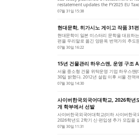
restatement updates the FY2025 EU Tax
Report and supersedes the previously pu
07월 31일 15:38
현대문학, 히가시노 게이고 작품 31
현대문학이 일본 미스터리 문학을 대표하는 
편을 우리말로 옮긴 양윤옥 번역가의 추도문
번역가는 “그가 남긴 작품 중 31편을 우리말로
07월 30일 16:22
15년 건물관리 하우스맨, 운영 구조 A
서울 중소형 건물 위탁운영 기업 하우스맨(
30일 밝혔다. 2012년 설립 이후 서울 전역
회사가 현장에서 쌓아 온 업무 절차를 시스템
07월 30일 14:30
사이버한국외국어대학교, 2026학년도 
개 학부에서 선발
사이버한국외국어대학교(이하 사이버한국외대, 
2026학년도 2학기 신·편입생 추가 모집을
정이 100% 온라인으로 운영돼 일과 학습을 
07월 30일 11:31