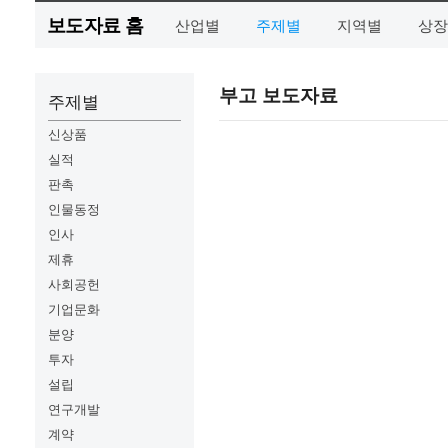
보도자료 홈
산업별
주제별
지역별
상장
부고 보도자료
주제별
신상품
실적
판촉
인물동정
인사
제휴
사회공헌
기업문화
분양
투자
설립
연구개발
계약