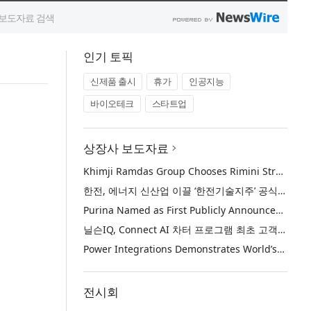
인기 토픽
신제품 출시
휴가
인공지능
바이오테크
스타트업
상장사 보도자료
Khimji Ramdas Group Chooses Rimini Street to Reduce SAP Support Costs, Protect 700+ Customizations and Reinvest Savings in Innovation
한전, 에너지 신산업 이끌 ‘한전기술지주’ 공식 출범
Purina Named as First Publicly Announced NIQ ConnectAI Charter Client
닐슨IQ, Connect AI 차터 프로그램 최초 고객사 ‘퓨리나’ 선정
Power Integrations Demonstrates World’s First 2200 V GaN Technology for Next-Era High-Voltage Power Systems
전시회