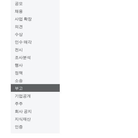
공모
채용
사업 확장
의견
수상
인수 매각
전시
조사분석
행사
정책
소송
부고
기업공개
주주
회사 공지
지식재산
인증