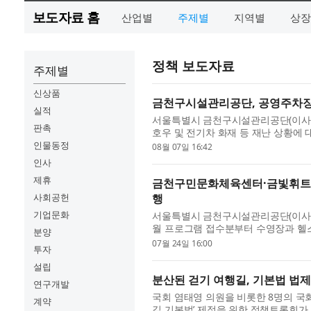
보도자료 홈
산업별
주제별
지역별
상장
정책 보도자료
주제별
신상품
금천구시설관리공단, 공영주차장
실적
서울특별시 금천구시설관리공단(이사장 
판촉
호우 및 전기차 화재 등 재난 상황에
했다. 이번 훈련은 공영주차장에서 발생할
인물동정
08월 07일 16:42
인사
제휴
금천구민문화체육센터·금빛휘트니
사회공헌
행
기업문화
서울특별시 금천구시설관리공단(이사
월 프로그램 접수분부터 수영장과 헬
분양
제도 시행을 위해 문화비 소득공제 결제
07월 24일 16:00
투자
설립
분산된 걷기 여행길, 기본법 법
연구개발
국회 염태영 의원을 비롯한 8명의 
계약
길 기본법’ 제정을 위한 정책토론회가 