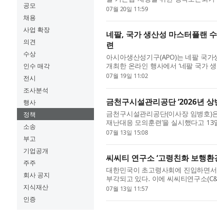
공모
개최된다. 이번 토론회는 그동안 문화체
07월 20일 11:59
채용
사업 확장
네팔, 국가 생산성 마스터플랜 수
의견
련
수상
아시아생산성기구(APO)는 네팔 국가
개최한 온라인 행사에서 ‘네팔 국가 생산성 마스
인수 매각
Plan for Nepal 2026-2036)을 
07월 19일 11:02
전시
조사분석
금천구시설관리공단 ‘2026년 상
행사
금천구시설관리공단(이사장 임병호)은 지
정책
재난대응 모의훈련’을 실시했다고 13일
소송
에 따라 진행됐으며, 공단 직원 82명과
07월 13일 15:08
부고
기업공개
씨씨티 연구소 ‘고령친화 보행환
주주
대한민국이 초고령사회에 진입하면서 
회사 공지
부각되고 있다. 이에 씨씨티연구소(C&
행환경 개선사업’을 지자체에 제안했다.
지식재산
07월 13일 11:57
인증