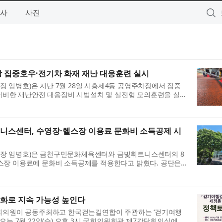
사
사진
 집중호우·전기차 화재 재난 대응훈련 실시
임병호)은 지난 7월 28일 시흥제4동 공영주차장에서 집중
 대비한 재난안전 대응장비 시범설치 및 실전형 모의훈련을 실시
 수 있는 침수 및 전기차 ...
스센터, 수영장·헬스장 이용료 문화비 소득공제 시
장 임병호)은 금천구민문화체육센터와 금빛휘트니스센터의 8
스장 이용료에 문화비 소득공제를 적용한다고 밝혔다. 공단은
 시스템 구축과 관련 승인 절...
제화로 지속 가능성 높인다
국회의원이 공동주최하고 한국걷는길연합이 주관하는 ‘걷기여행
오는 7월 22일(수) 오후 3시 ​국회의원회관 제7간담회의실에서