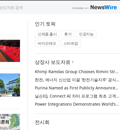
인기 토픽
신제품 출시
휴가
인공지능
바이오테크
스타트업
상장사 보도자료
Khimji Ramdas Group Chooses Rimini Street to Reduce SAP Support Costs, Protect 700+ Customizations and Reinvest Savings in Innovation
한전, 에너지 신산업 이끌 ‘한전기술지주’ 공식 출범
Purina Named as First Publicly Announced NIQ ConnectAI Charter Client
닐슨IQ, Connect AI 차터 프로그램 최초 고객사 ‘퓨리나’ 선정
Power Integrations Demonstrates World’s First 2200 V GaN Technology for Next-Era High-Voltage Power Systems
전시회