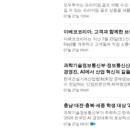
모두투어는 프리미엄 골프 여행 수요 
길 수 있는 프리미엄 골프 상품을 새롭
운드 횟수나 가격만을 기준으로 선택하기
07월 27일 10:04
이베코코리아, 고객과 함께한 브랜
이베코코리아는 지난 7월 25일(토) 인
Day)’를 개최하고 고객들과 직접 
가졌다. 이번 행사는 국내 시장에 출시된 
07월 27일 09:41
과학기술정보통신부·정보통신산업
경영진, AI에서 산업 혁신의 길
한국건설기계산업협회(회장 문재영)는
이 전담하는 ‘산업전문인력 AI역량강화’ 
성남시 서울판교그래비티호텔에서 개최
07월 27일 09:40
충남·대전·충북·세종 학생 대상 ‘
과학기술정보통신부가 주최하고 한국
‘2026 전국민 AI 경진대회’의 로보
종·충주·천안에서 호서권 예선을 개최하
07월 27일 09:37