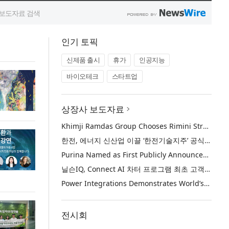
인기 토픽
신제품 출시
휴가
인공지능
바이오테크
스타트업
상장사 보도자료
Khimji Ramdas Group Chooses Rimini Street to Reduce SAP Support Costs, Protect 700+ Customizations and Reinvest Savings in Innovation
한전, 에너지 신산업 이끌 ‘한전기술지주’ 공식 출범
Purina Named as First Publicly Announced NIQ ConnectAI Charter Client
닐슨IQ, Connect AI 차터 프로그램 최초 고객사 ‘퓨리나’ 선정
Power Integrations Demonstrates World’s First 2200 V GaN Technology for Next-Era High-Voltage Power Systems
전시회