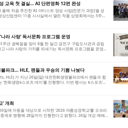
 교육 첫 결실… AI 단편영화 12편 완성
해 처음 추진한 ‘AI 아티스트 양성 사업(전문가 과정)’을 성
) 영상산업센터 11층 시사실에서 열린 작품 상영회에서는 5주간
 12편이 처음 공개됐다. ...
‘나라 사랑’ 독서문화 프로그램 운영
1주년 광복절을 맞아 8월 한 달간 금천구 구립도서관과 공립
고 나라 사랑의 가치를 되새기는 독서문화 프로그램을 운영한
 150주년을 맞아 ‘빛을 되...
파크… HLE, 팬들과 우승의 기쁨 나눴다
orts, HLE) 가 지난 26일(일) 대전한화생명볼파크에서 팬들과 함
‘한화생명e스포츠 데이’를 진행했다. 이번 행사는 ‘e스포츠’와
닌 행사로, ‘한화생명e...
교’ 개최
6일에 아동을 대상으로 시작한 ‘2026 여름성경학교’를 오프라
중계로 병행해 28일까지 진행한다고 밝혔다. 26일 개강 예배
 사용하시는 그릇’이라는 ...