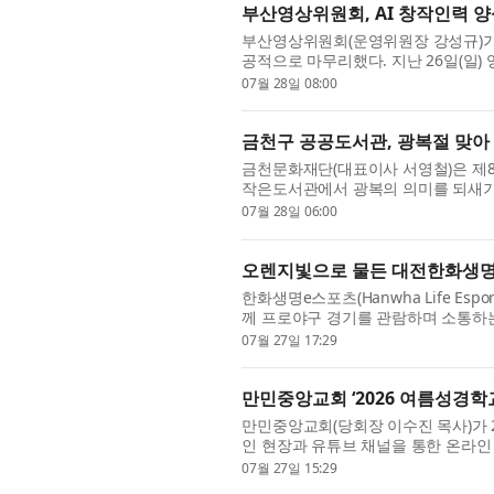
부산영상위원회, AI 창작인력 양성
부산영상위원회(운영위원장 강성규)가 올
공적으로 마무리했다. 지난 26일(일
의 교육 과정을 통해 완성된 AI 단편영화
07월 28일 08:00
금천구 공공도서관, 광복절 맞아 
금천문화재단(대표이사 서영철)은 제8
작은도서관에서 광복의 의미를 되새기
다고 밝혔다. 올해는 백범 김구 선생 탄생
07월 28일 06:00
오렌지빛으로 물든 대전한화생명볼
한화생명e스포츠(Hanwha Life Esp
께 프로야구 경기를 관람하며 소통하는 
‘프로야구’라는 종목 간 협업의 의의를 지
07월 27일 17:29
만민중앙교회 ‘2026 여름성경학
만민중앙교회(당회장 이수진 목사)가 2
인 현장과 유튜브 채널을 통한 온라인 
에서 당회장 이수진 목사는 ‘주님이 귀히
07월 27일 15:29