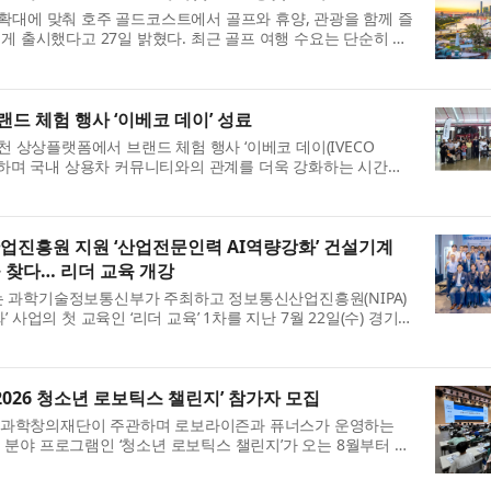
확대에 맞춰 호주 골드코스트에서 골프와 휴양, 관광을 함께 즐
게 출시했다고 27일 밝혔다. 최근 골프 여행 수요는 단순히 라
보다 숙소 수준, 이동 ...
드 체험 행사 ‘이베코 데이’ 성료
천 상상플랫폼에서 브랜드 체험 행사 ‘이베코 데이(IVECO
소통하며 국내 상용차 커뮤니티와의 관계를 더욱 강화하는 시간을
올 뉴 S-Way를 선보이는 동...
진흥원 지원 ‘산업전문인력 AI역량강화’ 건설기계
을 찾다… 리더 교육 개강
 과학기술정보통신부가 주최하고 정보통신산업진흥원(NIPA)
사업의 첫 교육인 ‘리더 교육’ 1차를 지난 7월 22일(수) 경기
했다고 밝혔다. 건설기계업...
2026 청소년 로보틱스 챌린지’ 참가자 모집
과학창의재단이 주관하며 로보라이즌과 퓨너스가 운영하는
틱스 분야 프로그램인 ‘청소년 로보틱스 챌린지’가 오는 8월부터 세
고 참가 학생을 모집한다. ...