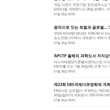
게임 사운드 전문기업 창조공작소는 ‘제1회
GSDC)’을 개최한다고 28일 밝혔다
인디 뮤지션 플랫폼 라이커스가 공동 주관
07월 28일 09:00
음악으로 잇는 로컬과 글로벌… ‘20
‘2026 ROUND MUSIC FORUM i
송도컨벤시아에서 개최된다. KBS가 
아세안(ASEAN) 사무국이 후원하는 이번 포럼은
07월 28일 09:00
‘APCTP 올해의 과학도서 저자강
아시아태평양이론물리센터(소장 사사키 미
6회차를 오는 7월 30일(목) 오후 7
자 정민섭 박사(한국천문연구원)가 연사로
07월 28일 09:00
제23회 EBS국제다큐영화제 개최
EBS(사장 김유열)가 주최하는 ‘제23회 
30일(일)까지 개최된다. EBS국제다
결합된 다큐멘터리 영화제로, 지난 20
07월 28일 08:45