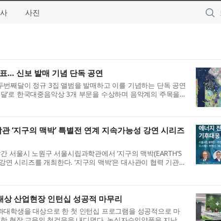
사
사진
발표… 신보 발매 기념 단독 공연
번째달이 정규 3집 앨범을 발매하고 이를 기념하는 단독 공연
두번째달’로 한국대중음악상 3개 부문을 수상하며 음악계의 주목을
안 독창적인 감성을 담은 다...
 ‘지구의 맥박’ 특별전 연계 지속가능성 강연 시리즈
 서울시 노원구 서울시립과학관에서 ‘지구의 맥박(EARTH’S
성 강연 시리즈를 개최한다. ‘지구의 맥박’은 대사관이 협력 기관으
강연 시리즈를 통해 전시...
대상 산업현장 인턴십 성공적 마무리
과대학생을 대상으로 한 첫 인턴십 프로그램을 성공적으로 마
위한 현장 교육의 첫걸음을 내디뎠다. 녹십자수의약품은 지난 7