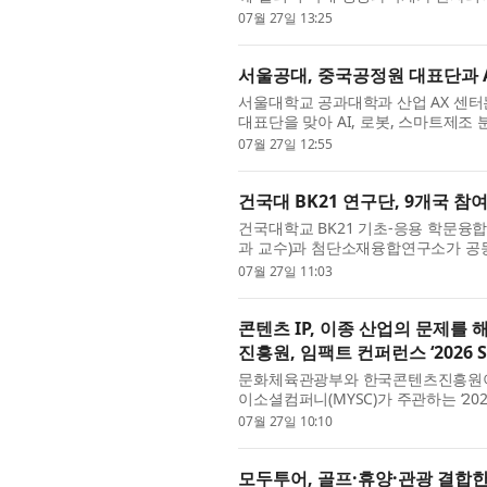
터 23일까지 충남 부여 롯데리조트에서 
07월 27일 13:25
서울공대, 중국공정원 대표단과 
서울대학교 공과대학과 산업 AX 센터는 지난 
대표단을 맞아 AI, 로봇, 스마트제조
중국공정원 원사이자 동북대학교 부총장
07월 27일 12:55
건국대 BK21 연구단, 9개국 
건국대학교 BK21 기초-응용 학문융
과 교수)과 첨단소재융합연구소가 공동 주관한 ‘2
Invited Exhibition’이 7월 13
07월 27일 11:03
콘텐츠 IP, 이종 산업의 문제를
진흥원, 임팩트 컨퍼런스 ‘2026 S
문화체육관광부와 한국콘텐츠진흥원이
이소셜컴퍼니(MYSC)가 주관하는 ‘20
Content GROW+’와 임팩트 컨퍼런스 ‘20
07월 27일 10:10
모두투어, 골프·휴양·관광 결합