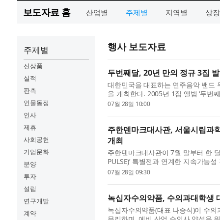
보도자료 홈
산업별
주제별
지역별
상장
행사 보도자료
주제별
신상품
두번째달, 20년 만의 정규 3집 
실적
대한민국을 대표하는 연주음악 밴드 두
판촉
을 개최한다. 2005년 1집 앨범 ‘
받은 두번째달은 20년이 넘는 시간 동
인물동정
07월 28일 10:00
인사
제휴
주한덴마크대사관, 서울시립과학관
사회공헌
개최
기업문화
주한덴마크대사관이 7월 말부터 한 달간
PULSE)’ 특별전과 연계한 지속가능
분양
로 참여한 전시로, 대사관은 이번 연계 
07월 28일 09:30
투자
설립
녹십자수의약품, 수의과대학생 
연구개발
녹십자수의약품(대표 나승식)이 수의
계약
무리하며, 예비 산업 수의사 양성을 