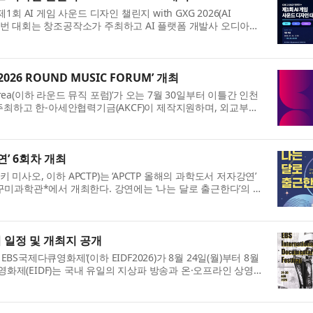
 AI 게임 사운드 디자인 챌린지 with GXG 2026(AI
. 이번 대회는 창조공작소가 주최하고 AI 플랫폼 개발사 오디아와
하며, GXG 2026, 컴투스플랫폼...
26 ROUND MUSIC FORUM’ 개최
n Korea(이하 라운드 뮤직 포럼)’가 오는 7월 30일부터 이틀간 인천
주최하고 한-아세안협력기금(AKCF)이 제작지원하며, 외교부와
 ‘Local to Global Stage:...
연’ 6회차 개최
사오, 이하 APCTP)는 ‘APCTP 올해의 과학도서 저자강연’
시 구미과학관*에서 개최한다. 강연에는 ‘나는 달로 출근한다’의 저
 나선다. ※ 장소: 경북...
 일정 및 개최지 공개
EBS국제다큐영화제’(이하 EIDF2026)가 8월 24일(월)부터 8월
큐영화제(EIDF)는 국내 유일의 지상파 방송과 온·오프라인 상영이
04년부터 다큐멘터리의 대...