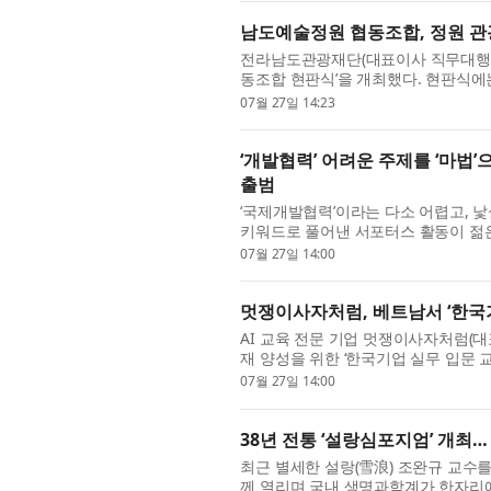
남도예술정원 협동조합, 정원 관
전라남도관광재단(대표이사 직무대행 최
동조합 현판식’을 개최했다. 현판식
재단 등 주요 관계자가 참석해 현판 부
07월 27일 14:23
‘개발협력’ 어려운 주제를 ‘마법’
출범
‘국제개발협력’이라는 다소 어렵고, 낯
키워드로 풀어낸 서포터스 활동이 젊은
지난 24일 오후 경기도 성남시 코이카
07월 27일 14:00
멋쟁이사자처럼, 베트남서 ‘한국기
AI 교육 전문 기업 멋쟁이사자처럼(대표
재 양성을 위한 ‘한국기업 실무 입문 
마련된 한국기업 실무 온보딩 과정으로, L
07월 27일 14:00
38년 전통 ‘설랑심포지엄’ 개최
최근 별세한 설랑(雪浪) 조완규 교수
께 열리며 국내 생명과학계가 한자리에 