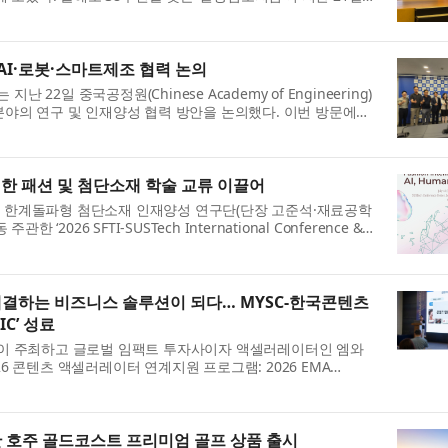
개최됐다. 38년의 역사를...
AI·로봇·스마트제조 협력 논의
22일 중국공정원(Chinese Academy of Engineering)
 분야의 연구 및 인재양성 협력 방안을 논의했다. 이번 방문에는
인 당리신(唐立新) 교수를 ...
참여한 패션 및 첨단소재 학술 교류 이끌어
합 한계돌파형 첨단소재 인재양성 연구단(단장 고준석·재료공학
026 SFTI-SUSTech International Conference &
일부터 17일까지 중국 선전 남방과학기술...
 해결하는 비즈니스 솔루션이 되다… MYSC-한국콘텐츠
IC’ 성료
 주최하고 글로벌 임팩트 투자사이자 액셀러레이터인 엠와
26 콘텐츠 액셀러레이터 연계지원 프로그램: 2026 EMA
26 SIC Cross-Impact’가 지난 7월 9일 서...
한 호주 골드코스트 프리미엄 골프 상품 출시