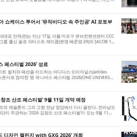
용인 본사와 충청남도 예산캠퍼...
 쇼케이스 투어서 ‘뮤직비디오 속 주인공’ AI 포토부
(대표 안재관)는 지난 17일 서울 마포구 큐브컨벤션센터 CCC
 출신 솔로 아티스트 제이콥(본명 배준영·29)의 ‘JACOB 1st
our 2026 in Seoul’에서 팬 참...
 페스티벌 2026’ 성료
트 컬처와 패션을 리드하는 아디다스 오리지널스(adidas
 스폰서로 참여한 ‘원 유니버스 페스티벌 2026(ONE UNIVERSE
’을 성황리에 마쳤다고 밝혔다. 올해로 4...
김창조 산조 페스티벌’ 9월 11일 개막 예정
조의 예술혼이 그의 고향 전남 영암에서 다시 울린다. 전라남도
 주관하는 ‘2026 김창조 산조 페스티벌’이 오는 9월 11일
일원 세 곳(빛찬광장·가야...
디자인 챌린지 with GXG 2026’ 개최