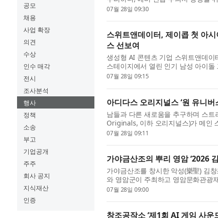
공모
월 20일부터 24일까지 5일간 경기도 
07월 28일 09:30
채용
사업 확장
스위트앤데이터, 제이콥 첫 아시아
의견
스 선보여
수상
생성형 AI 콘텐츠 기업 스위트앤데이터
스테이지에서 열린 인기 남성 아이돌 그룹
인수 매각
Asia Showcase: More Than Words T
07월 28일 09:15
전시
조사분석
아디다스 오리지널스 ‘원 유니버스
행사
남들과 다른 새로움을 추구하며 스트리
정책
Originals, 이하 오리지널스)가 메인
소송
FESTIVAL 2026, 이하 OUF 2026)
07월 28일 09:11
부고
기업공개
가야금산조의 뿌리 영암 ‘2026 
주주
가야금산조를 창시한 악성(樂聖) 김창
회사 공지
와 영암군이 주최하고 영암문화관광재단이
(금)부터 12일(토)까지 이틀간 영암군 
지식재산
07월 28일 09:00
인증
창조공작소 ‘제1회 AI 게임 사운드 