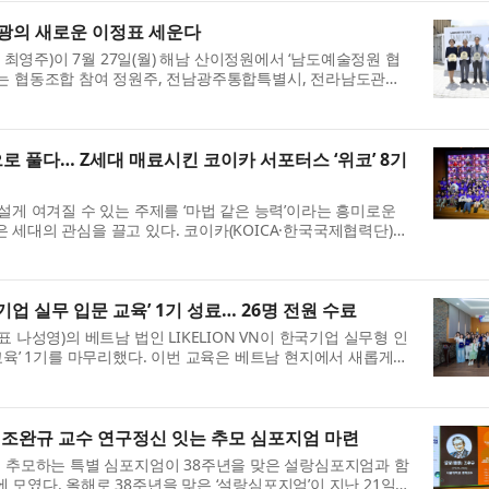
광의 새로운 이정표 세운다
영주)이 7월 27일(월) 해남 산이정원에서 ‘남도예술정원 협
에는 협동조합 참여 정원주, 전남광주통합특별시, 전라남도관광
착을 축하하고 지역 관광의 ...
으로 풀다… Z세대 매료시킨 코이카 서포터스 ‘위코’ 8기
설게 여겨질 수 있는 주제를 ‘마법 같은 능력’이라는 흥미로운
 세대의 관심을 끌고 있다. 코이카(KOICA·한국국제협력단)는
 본부에서 글로벌 서포터...
업 실무 입문 교육’ 1기 성료… 26명 전원 수료
 나성영)의 베트남 법인 LIKELION VN이 한국기업 실무형 인
교육’ 1기를 마무리했다. 이번 교육은 베트남 현지에서 새롭게
IKELION VN이 커리큘럼 ...
… 조완규 교수 연구정신 잇는 추모 심포지엄 마련
를 추모하는 특별 심포지엄이 38주년을 맞은 설랑심포지엄과 함
모였다. 올해로 38주년을 맞은 ‘설랑심포지엄’이 지난 21일부