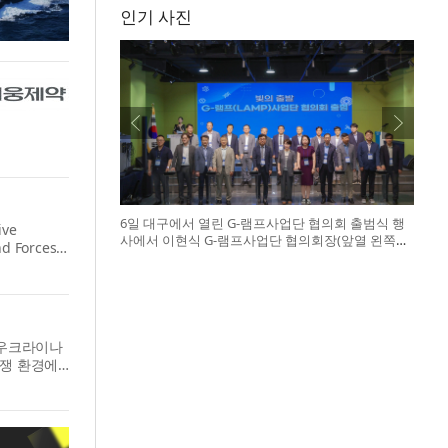
인기 사진
6일 대구에서 열린 G-램프사업단 협의회 출범식 행
ive
사에서 이현식 G-램프사업단 협의회장(앞열 왼쪽에
nd Forces
서 다섯 번째), 허정은 한국연구재단 학술진흥본부
장(앞열 왼쪽에서 여섯 번째)이 전국 20개 대학 사업
단 참석자들과 터치버튼 퍼포먼스를 하고 있다
서 우크라이나
분쟁 환경에