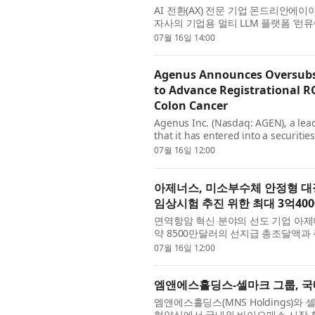
AI 전환(AX) 전문 기업 몬드리안에이아
자사의 기업용 멀티 LLM 플랫폼 ‘런유어
와 서울대학교가 참여해 AI 산업 생태계
07월 16일 14:00
Agenus Announces Oversubscr
to Advance Registrational 
Colon Cancer
Agenus Inc. (Nasdaq: AGEN), a le
that it has entered into a securit
approximately $85 million in upfron
07월 16일 12:00
아제너스, 미소부수체 안정형 대장암
임상시험 추진 위한 최대 3억40
면역항암 혁신 분야의 선도 기업 아제너스(
약 8500만달러의 선지급 총조달액과 
달액을 확보하는 내용의 증권 매입 계
07월 16일 12:00
엠앤에스홀딩스-셀마크 그룹, 국
엠앤에스홀딩스(MNS Holdings)와 셀
협약식에서 국내외 바이오매스 시장 확