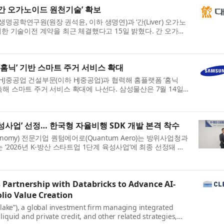
간 오가노이드 원천기술’ 확보
공학연구원(원장 권석윤, 이하 생명연)과 ‘간(Liver) 오가노
위한 기술이전 계약을 최근 체결했다고 15일 밝혔다. 간 오가노
 기능을 재현한 미니 ...
‘홈닉’ 기반 스마트 주거 서비스 확대
J중공업 건설부문(이하 HJ중공업)과 협력해 홈플랫폼 ‘홈닉
 구축해 스마트 주거 서비스 확대에 나선다. 삼성물산은 7월 14일
 ‘해모로by홈닉’을 HJ중공...
성사업’ 선정… 한국형 자율비행 SDK 개발 본격 착수
utonomy) 전문기업 퀀텀에어로(Quantum Aero)는 방위사업청과
‘2026년 K-방산 스타트업 1단계 육성사업’에 최종 선정돼 지
-방산 스타트업 육성사업은 미래...
 Partnership with Databricks to Advance AI-
lio Value Creation
arlake”), a global investment firm managing integrated
liquid and private credit, and other related strategies,