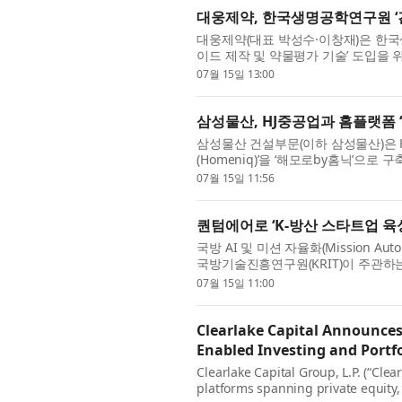
대웅제약, 한국생명공학연구원 ‘
대웅제약(대표 박성수·이창재)은 한국생명
이드 제작 및 약물평가 기술’ 도입을 
이드는 줄기세포 등을 배양해 사람의 간
07월 15일 13:00
삼성물산, HJ중공업과 홈플랫폼 
삼성물산 건설부문(이하 삼성물산)은 H
(Homeniq)’을 ‘해모로by홈닉’으로
서울 HJ중공업 본사에서 주거서비스 앱인
07월 15일 11:56
퀀텀에어로 ‘K-방산 스타트업 육
국방 AI 및 미션 자율화(Mission A
국방기술진흥연구원(KRIT)이 주관하는 
난 14일 협약을 체결했다고 밝혔다. K
07월 15일 11:00
Clearlake Capital Announces
Enabled Investing and Portfo
Clearlake Capital Group, L.P. (“Cle
platforms spanning private equity, 