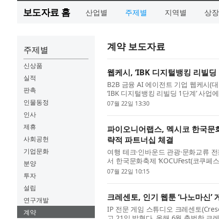
보도자료 홈
산업별
주제별
지역별
상장
계약 보도자료
주제별
신상품
웹케시, ‘IBK 디지털뱅킹 리빌딩
실적
B2B 금융 AI 에이전트 기업 웹케시
판촉
‘IBK 디지털뱅킹 리빌딩 1단계’ 사업
업은행의 디지털뱅킹 개편을 위한 3단계
인물동정
07월 22일 13:30
인사
제휴
파이오니어랩스, 멕시코 한국문화축
사회공헌
략적 파트너십 체결
기업문화
여행 테크·인바운드 관광·문화교류 
서 한국문화축제 ‘KOCUFest(코쿠페스
분양
Entertainment, 대표 다니엘라 벨
07월 22일 10:15
투자
설립
크레센토, 인기 웹툰 ‘나노마신’ 
연구개발
IP 전문 게임 스튜디오 크레센토(Cres
계약
고 21일 밝혔다. 올해 6월 출범한 