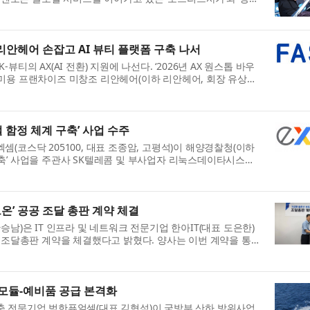
당하는 조직을 기반으로 ...
… 리안헤어 손잡고 AI 뷰티 플랫폼 구축 나서
K-뷰티의 AX(AI 전환) 지원에 나선다. ‘2026년 AX 원스톱 바우
미용 프랜차이즈 미창조 리안헤어(이하 리안헤어, 회장 유상준)
I는 기존 공공, 연구...
털 함정 체계 구축’ 사업 수주
 엑셈(코스닥 205100, 대표 조종암, 고평석)이 해양경찰청(이하
계 구축’ 사업을 주관사 SK텔레콤 및 부사업자 리눅스데이타시스템
혔다. 이번 사업은 총...
트온’ 공공 조달 총판 계약 체결
승남)은 IT 인프라 및 네트워크 전문기업 한아IT(대표 도은한)
장 조달총판 계약을 체결했다고 밝혔다. 양사는 이번 계약을 통해
 ‘버트온’을 전국 공공...
모듈-예비품 공급 본격화
축 전문기업 범한퓨얼셀(대표 김형석)이 국방부 산하 방위사업