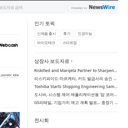
인기 토픽
신제품 출시
휴가
인공지능
바이오테크
스타트업
상장사 보도자료
Riskified and Marqeta Partner to Sharpen Card Issuer Authorization Decisions and Help Reduce False Declines
리스키파이드-마르케타, 카드 발급사의 승인 판단 정교화 및 오거절 감소 위해 협력
Toshiba Starts Shipping Engineering Samples of TXZ+™ Family Entry‑Class M4V Group, Standard Microcontrollers with Arm® Cortex®‑M4 Core for System Control Applications
도시바, 시스템 제어 애플리케이션용 ‘암 코어텍스-M4’ 코어 탑재 표준 마이크로컨트롤러 TXZ+ 패밀리 엔트리 클래스 ‘M4V 그룹’ 엔지니어링 샘플 출하 개시
GS리테일, 기업가치 제고 계획 발표… 중장기 성장 기반 강화와 주주가치 제고
전시회