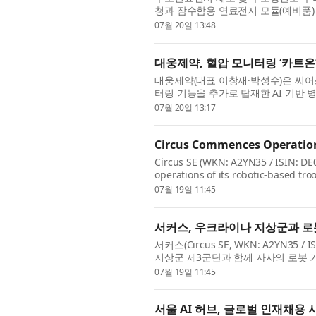
청과 잠수함용 연료전지 모듈(예비품) 
액은 약 70억8300만원(VAT 포함)으로
07월 20일 13:48
대웅제약, 혈압 모니터링 ‘카트온
대웅제약(대표 이창재·박성수)은 씨
터링 기능을 추가로 탑재한 AI 기반 병
입했다고 밝혔다. 이번 도입은 삼성서울
07월 20일 13:17
Circus Commences Operation
Circus SE (WKN: A2YN35 / ISIN: D
operations of its robotic-based tr
in the Kyiv area - marking the first..
07월 19일 11:45
서커스, 우크라이나 지상군과 로
서커스(Circus SE, WKN: A2YN3
지상군 제3군단과 함께 자사의 로봇 
서 자율 급식 보급 시스...
07월 19일 11:45
서울 AI 허브, 글로벌 인재채용 사업