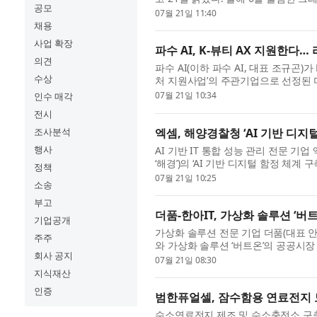
공모
시노비’의 개발 및 라이브 서비스를 담
07월 21일 11:40
채용
사업 확장
파수 AI, K-뷰티 AX 지원한다
의견
파수 AI(이하 파수 AI, 대표 조규곤)가 
수상
처 지원사업’의 주관기업으로 선정된 
와 손잡고 AI 개발을 담당하게 된 파수 A
07월 21일 10:34
인수 매각
전시
엑셈, 해양경찰청 ‘AI 기반 디지
조사분석
행사
AI 기반 IT 통합 성능 관리 전문 기업
‘해경’)의 ‘AI 기반 디지털 함정 체
정책
과 함께 컨소시엄 형태로 수주했다고 밝
07월 21일 10:25
소송
부고
더품-한아IT, 가상화 솔루션 ‘버
기업공개
가상화 솔루션 전문 기업 더품(대표 안
주주
와 가상화 솔루션 ‘버트온’의 공공시
회사 공지
오는 7월 말 GS인증 1등급 획득을 앞둔
07월 21일 08:30
지식재산
인증
범한퓨얼셀, 잠수함용 연료전지 
수소연료전지 제조 및 수소충전소 구