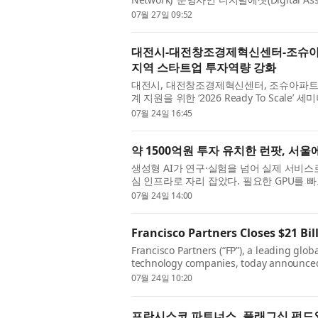
드리슨 호로위츠(Andreessen Horowitz)의 
07월 27일 09:52
대전시-대전창조경제혁신센터-조슈아파트너스,
지역 스타트업 투자역량 강화
대전시, 대전창조경제혁신센터, 조슈아파트너
계 지원을 위한 ‘2026 Ready To Sca
기업이 투자유치 전략을 구체화하고 투자자와의
07월 24일 16:45
약 1500억원 투자 유치한 런팟, 서울
생성형 AI가 연구·실험을 넘어 실제 서비스
심 인프라로 자리 잡았다. 필요한 GPU를
이 AI 개발 속도를 좌우하는 가운데, AI Develo
07월 24일 14:00
Francisco Partners Closes $21 Bil
Francisco Partners (“FP”), a leading glob
technology companies, today announced 
across its Francisco Partners VIII, L.P. f
07월 24일 10:20
프란시스코 파트너스, 플래그십 펀드와