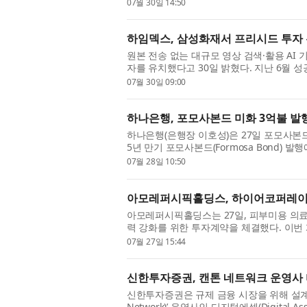
“Fund”). Fund XI was oversubscribed and
07월 30일 14:50
하임덱스, 삼성화재서 프리시드 투자 유
원본 전송 없는 대규모 영상 검색·활용 AI 
자를 유치했다고 30일 밝혔다. 지난 6월
B2B 영상 분석 시장 공략에 본격적인 속도를
07월 30일 09:00
하나은행, 포모사본드 미화 3억불 발
하나은행(은행장 이호성)은 27일 포모사본
5년 만기 포모사본드(Formosa Bond)
은 2019년 6월 미화 4억불 규모의 포모사본드
07월 28일 10:50
아모레퍼시픽홀딩스, 하이어코퍼레이션
아모레퍼시픽홀딩스는 27일, 피부미용 의
력 강화를 위한 투자계약을 체결했다. 이번
시술과 일상적인 스킨케어를 연결하는 차세대 
07월 27일 15:44
신한투자증권, 캔톤 네트워크 운영사
신한투자증권은 규제 금융 시장을 위해 설계된
Network)’ 운영사인 디지털에셋(Digital