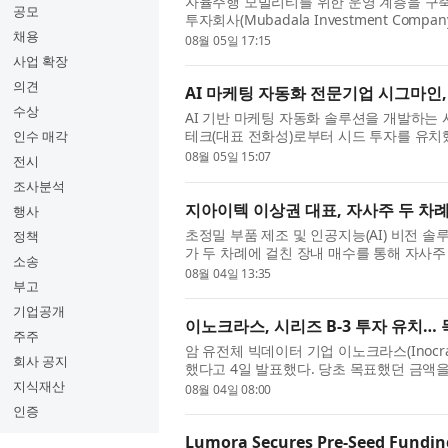
자율주행 모빌리티를 위한 운영 계층을 구축하
공모
투자회사(Mubadala Investment Com
채용
털(Woven Capital)과 아이온 퍼시픽(Ion P
08월 05일 17:15
사업 확장
의견
AI 마케팅 자동화 전문기업 시그마인
수상
AI 기반 마케팅 자동화 솔루션을 개발하는
테크(대표 전화성)로부터 시드 투자를 유치
인수 매각
번 투자금을 자기진화 엔진 및 B2B SaaS 플
08월 05일 15:07
전시
조사분석
지아이텍 이상권 대표, 자사주 두 차
행사
초정밀 부품 제조 및 인공지능(AI) 비전 
정책
가 두 차례에 걸친 장내 매수를 통해 자사주
소송
상권 대표는 지난 6월 30일 자사주 6000주를 
08월 04일 13:35
부고
기업공개
이노크라스, 시리즈 B-3 투자 유치…
주주
암 유전체 빅데이터 기업 이노크라스(Inocra
회사 공지
했다고 4일 발표했다. 당초 목표했던 금액
데이터를 자체 바이오인포매틱스 기술로 분석해
지식재산
08월 04일 08:00
인증
Lumora Secures Pre-Seed Funding