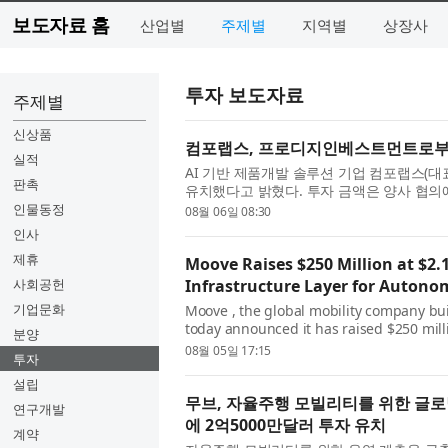
보도자료 홈
산업별
주제별
지역별
상장사
투자 보도자료
주제별
신상품
컴포랩스, 프로디지인베스트먼트로부
실적
AI 기반 제품개발 솔루션 기업 컴포랩스(
판촉
유치했다고 밝혔다. 투자 금액은 양사 협의에
체 데이터 제공 솔루션 ‘사이즈랩(sizelab.io)
인물동정
08월 06일 08:30
인사
제휴
Moove Raises $250 Million at $2.1
사회공헌
Infrastructure Layer for Autono
기업문화
Moove , the global mobility company bui
today announced it has raised $250 millio
분양
round led by Mubadala Investment Com
08월 05일 17:15
투자
설립
무브, 자율주행 모빌리티를 위한 글로
연구개발
에 2억5000만달러 투자 유치
계약