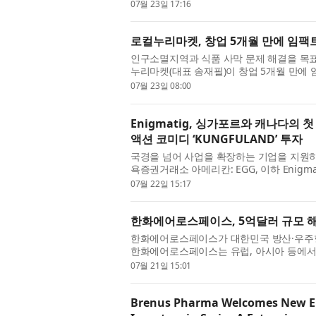
제약의 흡수합병을 결의했다고 밝혔다. 합병기
07월 23일 17:16
로컬누리마켓, 창업 5개월 만에 임
인구소멸지역과 식품 사막 문제 해결을 목표
누리마켓(대표 송재필)이 창업 5개월 만에
명)로부터 3억원 규모의 시드투자를 유치했다
07월 23일 08:00
Enigmatig, 싱가포르와 캐나다의
액션 코미디 ‘KUNGFULAND’ 투자
국경을 넘어 사업을 확장하는 기업을 지원하는 글
욕증권거래소 아메리칸: EGG, 이하 Enig
극영화 장편 액션 코미디 ‘KUNGFULAND’에
07월 22일 15:17
한화에어로스페이스, 5억달러 규모 
한화에어로스페이스가 대한민국 방산·우주항
한화에어로스페이스는 유럽, 아시아 등에서 
building)을 진행해 5억달러(약 7410억원
07월 21일 15:01
Brenus Pharma Welcomes New Eur