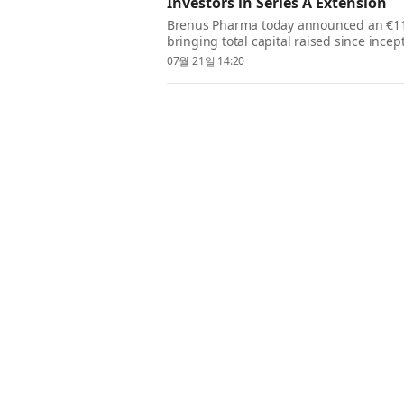
Investors in Series A Extension
Brenus Pharma today announced an €11 m
bringing total capital raised since incep
strong execution across clinical, regula
07월 21일 14:20