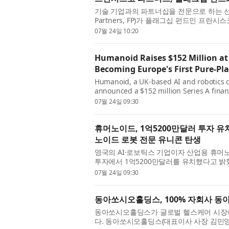
기술 기업과의 파트너십을 전문으로 하는 선도
Partners, FP)가 플래그십 펀드인 프란시스코 파트너
장 펀드인 프란시스코 파트너스 애질리티 IV(Franc
07월 24일 10:20
Humanoid Raises $152 Million at 
Becoming Europe's First Pure-P
Humanoid, a UK-based AI and robotics 
announced a $152 million Series A financ
funding brings the total amount raised t
07월 24일 09:30
휴머노이드, 1억5200만달러 투자 유
노이드 로봇 전문 유니콘 탄생
영국의 AI·로보틱스 기업이자 산업용 휴머노
투자에서 1억5200만달러를 유치했다고 밝혔다
valuation) 13억5000만달러로 평가됐으며,
07월 24일 09:30
동아쏘시오홀딩스, 100% 자회사 동
동아쏘시오홀딩스가 글로벌 헬스케어 시장에
다. 동아쏘시오홀딩스(대표이사 사장 김민영)