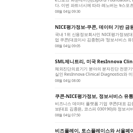
다. 이번 파트너시에 따라 레노버는 ‘e스포츠 월드컵 
글로벌 파트너가 되어 고성능 리전 게이밍 기기
08월 04일 09:30
NICE평가정보-쿠콘, 데이터 기반 금
국내 1위 신용정보회사인 NICE평가정보(대
업 쿠콘(대표이사 김종현)과 ‘정보서비스 유
무협약(MOU)’을 체결했다고 4일 발표했다. 
08월 04일 09:05
SML제니트리, 미국 ResInnova Clini
체외진단의료기기 분야의 분자진단 전문기업 SM
실인 ResInnova Clinical Diagnos
파트너십을 체결했다고 밝혔다. 이번 파트너십
08월 04일 08:00
쿠콘-NICE평가정보, 정보서비스 유통
비즈니스 데이터 플랫폼 기업 쿠콘(대표 김종현
보(대표 김종윤, 코스피 030190)와 정보
략적 업무협약(MOU)을 체결했다고 4일 밝혔다
08월 04일 07:50
비즈플레이, 토스플레이스와 서울페이 