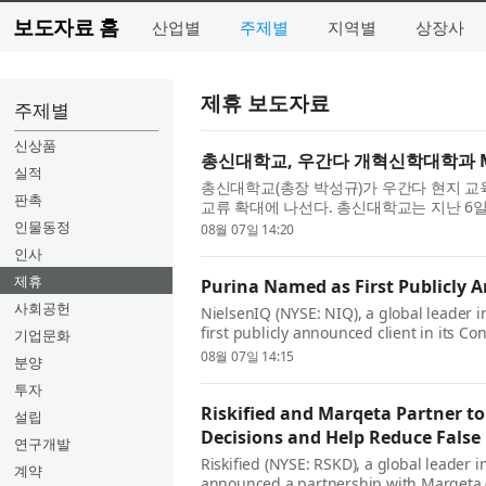
보도자료 홈
산업별
주제별
지역별
상장사
제휴 보도자료
주제별
신상품
총신대학교, 우간다 개혁신학대학과 
실적
총신대학교(총장 박성규)가 우간다 현지 교
판촉
교류 확대에 나선다. 총신대학교는 지난 
라에 위치한 Reformed Theological Coll
인물동정
08월 07일 14:20
인사
제휴
Purina Named as First Publicly 
사회공헌
NielsenIQ (NYSE: NIQ), a global leader 
first publicly announced client in its 
기업문화
NIQ’s launch of the program with five gl
08월 07일 14:15
분양
투자
Riskified and Marqeta Partner t
설립
Decisions and Help Reduce False
연구개발
Riskified (NYSE: RSKD), a global leader 
계약
announced a partnership with Marqeta 