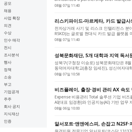
공모
platform, to give card issuers on Marqeta’
08월 07일 11:40
채용
사업 확장
리스키파이드-마르케타, 카드 발급사의
의견
전자상거래 사기 및 리스크 인텔리전스 분야의 글
수상
RSKD)는 글로벌 현대식 카드 발급 플랫폼 마
고 발표했다. 이번 협력을 통해 마르케타 플
08월 07일 11:40
인수 매각
전시
성북문화재단, 5개 대학과 지역 독서
조사분석
행사
성북구(구청장 이승로) 성북문화재단은 8월 
동덕여자대학교(총장 임세진), 성신여자대학
정책
문화 확산을 위한 협력 사업에 대해 업무협약
08월 07일 10:58
소송
부고
비즈플레이, 출장·경비 관리 AX 속도
기업공개
Expense 비용관리 Total 솔루션 기업 
주주
AI(대표 임경환)와 인공지능(AI) 기반 업무
회사 공지
전략적 업무협약을 체결했다고 6일 밝혔다. 양
08월 06일 10:00
지식재산
인증
알서포트·앤앤에스피, 손잡고 N2SF·
원격지원 전문기업 알서포트(코스닥 131370