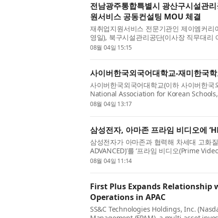
전남광주통합특별시 광산구시설관리공
원서비스 공동컨설팅 MOU 체결
재취업지원서비스 전문기관인 제이엠커리
영일), 북구시설관리공단(이사장 직무대리
(MOU)’을 체결했다고 4일 밝혔다. 이번 
08월 04일 15:15
사이버한국외국어대학교-재미한국학교
사이버한국외국어대학교(이하 사이버한국외대
National Association for Korean 
및 교육협력 협약을 체결했다고 4일 밝혔다. 양
08월 04일 13:17
삼성전자, 아마존 프라임 비디오에 ‘H
삼성전자가 아마존과 협력해 차세대 고화질 영상
ADVANCED)’를 ‘프라임 비디오(Prime V
프라임 비디오는 전 세계적으로 약 2억500
08월 04일 11:14
First Plus Expands Relationship 
Operations in APAC
SS&C Technologies Holdings, Inc. (Nasda
Management (FPAM), a multi-asset inve