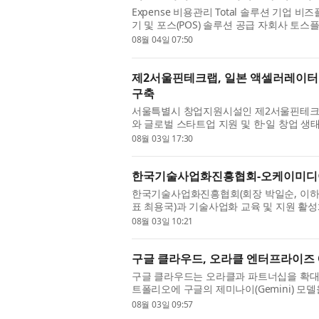
Expense 비용관리 Total 솔루션 기업
기 및 포스(POS) 솔루션 공급 자회사 토
스 활성화 및 기업 비용관리 사업 협력을 위한
08월 04일 07:50
제2서울핀테크랩, 일본 액셀러레이터 0
구축
서울특별시 창업지원시설인 제2서울핀테크랩은
와 글로벌 스타트업 지원 및 한·일 창업 생
양 기관은 이번 협약을 통해 양국 스타트업의 
08월 03일 17:30
한국기술사업화진흥협회-오케이미디어
한국기술사업화진흥협회(회장 박일순, 이하 
표 최용국)과 기술사업화 교육 및 지원 활성
날 협약식에는 오케이미디어그룹 최용국 대표
08월 03일 10:21
구글 클라우드, 오라클 엔터프라이즈 
구글 클라우드는 오라클과 파트너십을 확
트폴리오에 구글의 제미나이(Gemini) 
인프라스트럭처(OCI) 엔터프라이즈 AI를 통
08월 03일 09:57