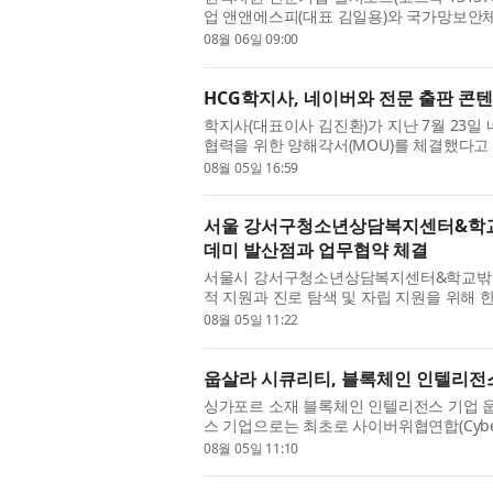
업 앤앤에스피(대표 김일용)와 국가망보안체계
지원 사업모델을 공동 발굴한다고 6일 밝혔다.
08월 06일 09:00
HCG학지사, 네이버와 전문 출판 콘텐
학지사(대표이사 김진환)가 지난 7월 23일
협력을 위한 양해각서(MOU)를 체결했다고 
편 AI 시대에 학술·전문 콘텐츠가 정당하게 
08월 05일 16:59
서울 강서구청소년상담복지센터&학
데미 발산점과 업무협약 체결
서울시 강서구청소년상담복지센터&학교밖청
적 지원과 진로 탐색 및 자립 지원을 위
과 협업을 위한 업무협약을 체결하며, 위기 청
08월 05일 11:22
웁살라 시큐리티, 블록체인 인텔리전스
싱가포르 소재 블록체인 인텔리전스 기업 웁살라
스 기업으로는 최초로 사이버위협연합(Cyber Threa
으로 가입했다고 밝혔다. CTA는 사이버보안 
08월 05일 11:10