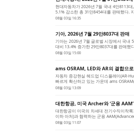
현대자동차가 2026년 7월 국내 4만8113대
5.1% 감소한 총 31만8454대를 판매했다.
며, 해외 판매는 3.2% 감소한 것으로 집계됐다
08월 03일 16:35
기아, 2026년 7월 29만8037대 판매
기아는 2026년 7월 글로벌 시장에서 국내 5만
대비 13.4% 증가한 29만8037대를 판매
는 21.3% 증가하고 해외는 11.6% 증가한 수
08월 03일 15:00
ams OSRAM, LED와 AR의 결
자동차 증강현실 헤드업 디스플레이(AR-H
빠르게 확산하고 있는 가운데 ams OSRAM(한
구현을 위한 프로젝션 등급 RGB LED 광원 ‘OSRA
08월 03일 13:09
대한항공, 미국 Archer와 ‘군용 AAM
대한항공이 미국의 차세대 전기수직이착륙기(eVT
이하 아처)과 협력하는 군용 AAM(Advanced
계의 주목을 받고 있다. 해외에서 검증된 민간
08월 03일 11:07