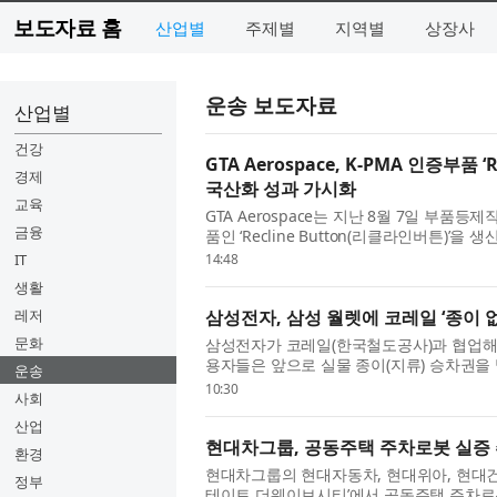
보도자료 홈
산업별
주제별
지역별
상장사
운송 보도자료
산업별
건강
GTA Aerospace, K-PMA 인증부품
경제
국산화 성과 가시화
교육
GTA Aerospace는 지난 8월 7일 부품등제작자증
금융
품인 ‘Recline Button(리클라인버튼)
혔다. 이번 Recline Button 납품은 B-777
IT
14:48
생활
레저
삼성전자, 삼성 월렛에 코레일 ‘종이 
문화
삼성전자가 코레일(한국철도공사)과 협업해 8
용자들은 앞으로 실물 종이(지류) 승차권을
운송
할 수 있게 됐다. 삼성 월렛의 ‘종이 없는 승차
10:30
사회
산업
현대차그룹, 공동주택 주차로봇 실증
환경
현대차그룹의 현대자동차, 현대위아, 현대
정부
테이트 더웨이브시티’에서 공동주택 주차로봇