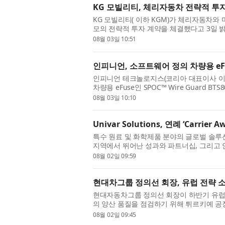
KG 모빌리티, 체리자동차 전략적 투
KG 모빌리티( 이하 KGM)가 체리자동차와 
모의 전략적 투자 계약을 체결했다고 3일 밝
‘글로벌 동반성장을 위한 전략적 투자 계약 체
08월 03일 10:51
인피니언, 소프트웨어 정의 차량용 eF
인피니언 테크놀로지스(코리아 대표이사 이승수
차량용 eFuse인 SPOC™ Wire Guard B
솔루션인 이 제품은 SPI 인터페이스를 지원하
08월 03일 10:10
Univar Solutions, 연례 ‘Carri
특수 원료 및 화학제품 분야의 글로벌 솔루션 기업
지역에서 뛰어난 성과와 파트너십, 그리고 
너를 선정하는 연례 ‘Carrier Awards’ 수
08월 02일 09:59
현대차그룹 정의선 회장, 유럽 전략 
현대자동차그룹 정의선 회장이 하반기 유럽 
의 양산 품질을 점검하기 위해 튀르키예 공장
이스탄불 인근 항구도시 이즈미트에 위치한 
08월 02일 09:45