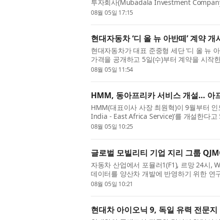
투자회사(Mubadala Investment Com
털(Woven Capital)과 아이온 퍼시픽(Ion P
08월 05일 17:15
현대자동차 ‘디 올 뉴 아반떼’ 계약 개
현대자동차가 대표 준중형 세단 ‘디 올 뉴 아반떼(
가격을 공개하고 5일(수)부터 계약을 시작한
경 모델로, △정교한 선과 면을 중심으로 완
08월 05일 11:54
HMM, 동아프리카 서비스 개설… 아
HMM(대표이사 사장 최원혁)이 9월부터 인도
India - East Africa Service)’를
중인 컨테이너 부문 ‘허브 앤 스포크(Hub & Spo
08월 05일 10:25
글로벌 모빌리티 기업 지리 그룹 QJMO
자동차 산업에서 포뮬러1(F1), 르망 24시
데이터를 양산차 개발에 반영하기 위한 연구개
M, 아우디 등 글로벌 제조사들이 막대한 비
08월 05일 10:21
현대차 아이오닉 9, 독일 유력 전문지