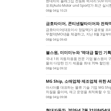
현대차의 플래그십 전동화 럭셔리 SUV 아이
포트(Auto Motor und Sport)’가 최
전기 SUV 시장을 대표하는 모델 중 하나인 볼
08월 04일 10:23
금호타이어, 콘티넨탈타이어와 전략적
금호타이어(대표이사 정일택)가 글로벌 프리미엄
무협약(MOU)을 체결하고, 지난 8월 3일부
판매를 시작했다. 이번 협약식에는 금호타이어
08월 04일 09:43
불스원, 미미미누와 ‘역대급 할인 기획전
국내 1위 자동차용품 전문 기업 불스원이 
몰의 다양한 인기 제품을 최대 70% 할인된
미누 세일)’를 오는 10일까지 진행한다. 이번
08월 04일 09:32
MG Ship, 소매업체·제조업체 위한 
아시아를 대표하는 물류 기술 기업 MG Shi
차질을 줄이며, 재고 운영을 최적화할 수 있도록
폼을 출시했다고 밝혔다. 회사는 플랫폼 출시
08월 04일 09:08
현대자동차, 2026년 7월 31만8454대