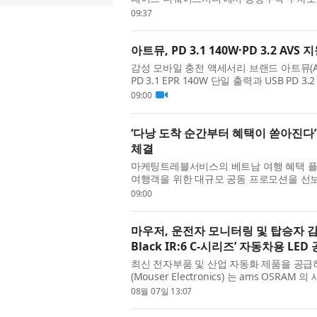
은 스마트도시 규제샌드박스를 통해 스마트실
09:37
아트뮤, PD 3.1 140W·PD 3.2 AVS
감성 모바일 충전 액세서리 브랜드 아트뮤(A
PD 3.1 EPR 140W 단일 출력과 USB PD 3.2 
기술을 지원하는 최대 170W 출력의 프리미엄
09:00
‘다낭 도착 순간부터 혜택이 쏟아진다
체결
마케팅트레블서비스의 베트남 여행 혜택 플랫
여행객을 위한 대규모 공동 프로모션을 선보
음료·관광·휴식까지 이어지는 모든 혜택을 유
09:00
마우저, 운전자 모니터링 및 탑승자 감지
Black IR:6 C-시리즈’ 자동차용 LED
최신 전자부품 및 산업 자동화 제품을 공
(Mouser Electronics) 는 ams OSRAM
밝혔다. OSLON Black IR:6 LED 는 운
08월 07일 13:07