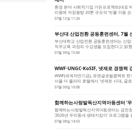
환경 분야 사회적기업 가든프로젝트(대표 박
리동에 저장용량 20톤 규모의 ‘빗물 이용 
프라와 물 순환 기술을 결합한 차별화된 ESG
07월 12일 11:24
부산대 산업전환 공동훈련센터, 7월 
부산대학교 산업전환 공동훈련센터는 산업전
직무교육 과정의 수강생을 모집한다고 밝혔
하는 국가인적자원개발컨소시엄 산업전환 공
07월 09일 15:00
WWF·UNGC·KoSIF, 넷제로 경쟁
WWF(세계자연기금), 유엔글로벌콤팩트 한국협
서울 더 플라자 호텔에서 ‘넷제로 시대, 글
십 조찬간담회를 공동 개최했다고 밝혔다. 이
07월 09일 10:08
함께하는사랑밭독산지역아동센터 ‘우
함께하는사랑밭독산지역아동센터는 금천청소
‘2026년 우리동네 생태지킴이’ 프로그램을
다. 이번 프로그램은 아동들이 생활권 내 생태
07월 08일 14:53