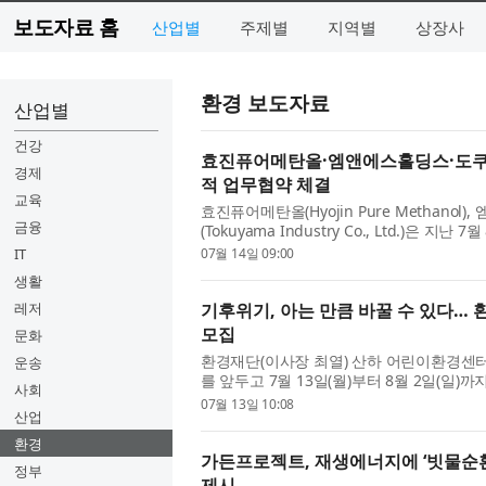
보도자료 홈
산업별
주제별
지역별
상장사
환경 보도자료
산업별
건강
효진퓨어메탄올·엠앤에스홀딩스·도쿠야
경제
적 업무협약 체결
교육
효진퓨어메탄올(Hyojin Pure Methanol)
금융
(Tokuyama Industry Co., Ltd.)
축을 위한 3자 전략적 업무협약(MOU)을 체
IT
07월 14일 09:00
생활
레저
기후위기, 아는 만큼 바꿀 수 있다… 
모집
문화
환경재단(이사장 최열) 산하 어린이환경센터가
운송
를 앞두고 7월 13일(월)부터 8월 2일(일)까
사회
서구 코오롱 원앤온리타워에서 진행되며, 모집
07월 13일 10:08
산업
환경
가든프로젝트, 재생에너지에 ‘빗물순환’ 
정부
제시