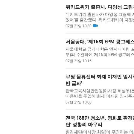
위키드위키 출판사, 다양성 그림책
위키드위키 출판사가 다양성 그림책 시리
있어’를 출간했다. 위키드위키의 다양성 
장애, 젠더 등 우리 사회의 다양한 주제
07월 21일 10:30
서울공대, ‘제16회 EPM 콩그레
서울대학교 공과대학은 엔지니어링 프
부)의 주관하에 ‘제16회 EPM 콩그레스
Project)’을 대주제로 한 이번 콩그레스는
07월 21일 10:16
쿠팡 물류센터 화재 이재민 임
반 급파’
한국교육시설안전원(이사장 허성우)은
대응반을 투입해 화재 이재민 임시주거
은 지난 18일 발생한 인천 서구 쿠팡 
07월 21일 10:00
전국 188만 청소년, 영화로 환
틴’ 성황리 마무리
환경재단(이사장 최열)이 주최하는 아