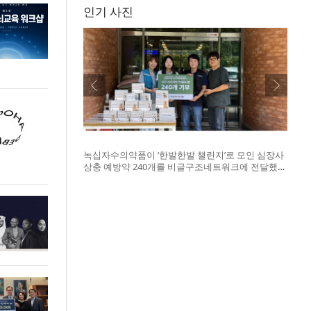
인기 사진
녹십자수의약품이 ‘한발한발 챌린지’로 모인 심장사
상충 예방약 240개를 비글구조네트워크에 전달했
다. 왼쪽부터 비글구조네트워크 김세현 대표, 캠페
인을 기획한 차율하 학생, 녹십자수의약품 이범석
팀장, 청주 수동물병원 전귀호 원장