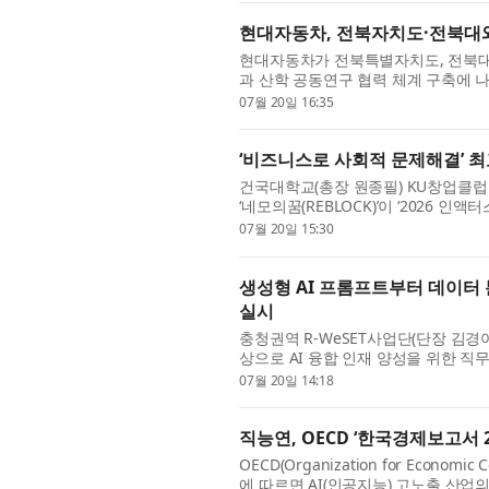
현대자동차, 전북자치도·전북대와
현대자동차가 전북특별자치도, 전북대
과 산학 공동연구 협력 체계 구축에 
자치도지사, 양오봉 전북대 총장, 신승규
07월 20일 16:35
‘비즈니스로 사회적 문제해결’ 
건국대학교(총장 원종필) KU창업클럽
‘네모의꿈(REBLOCK)’이 ‘2026 인액터
했다. 네모의꿈 팀은 이번 우승으로 상금 
07월 20일 15:30
생성형 AI 프롬프트부터 데이터 분
실시
충청권역 R-WeSET사업단(단장 김경
상으로 AI 융합 인재 양성을 위한 직무
한 달간 진행됐으며, 40여 명의 수료생
07월 20일 14:18
직능연, OECD ‘한국경제보고서 2
OECD(Organization for Econom
에 따르면 AI(인공지능) 고노출 산업의