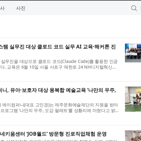
사
사진
템 실무진 대상 클로드 코드 실무 AI 교육·해커톤 진
진을 대상으로 클로드 코드(Claude Code)를 활용한 인공
다. 교육은 6월 10일 서울 서초구 매헌로 24 NH디지털혁신캠
 마무리됐으며, 참가자가 직접 A...
니, 유아·보호자 대상 융복합 예술교육 ‘나만의 우주,
 에이컴퍼니(대표 고인경)는 제주문화예술재단의 지원을 받아
프로그램 ‘나만의 우주, 오감 팔레트’를 성황리에 마쳤다고 밝
, 총 53명의 영유아와 ...
네키움센터 ‘JOB월드’ 방문형 진로직업체험 운영