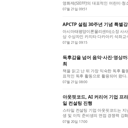
영화제(SIEFF)’의 대표적인 어린이
성황리 마무리됐다. 올해 ‘시네마그린틴
07월 21일 09:51
APCTP 설립 30주년 기념 특별
아시아태평양이론물리센터(소장 사사키 
상 수상자인 카지타 다카아키 석좌교
혔다. 지난 15일부터 16일까지 양일간
07월 21일 09:15
독후감을 넘어 음악·사진·영상까지
최
책을 읽고 난 뒤 가장 익숙한 독후 
표적인 독후 활동으로 활용되어 왔다.
지털 콘텐츠 등 다양한 매체를 통해 생
07월 21일 08:00
아웃핏코드, AI 커리어 기업 프
일 컨설팅 진행
스타일 컨설팅 기업 아웃핏코드는 지난
생 및 이직 준비생의 면접 경쟁력 강
개서 첨삭 및 면접 예상 질문 생성 서비
07월 20일 17:00