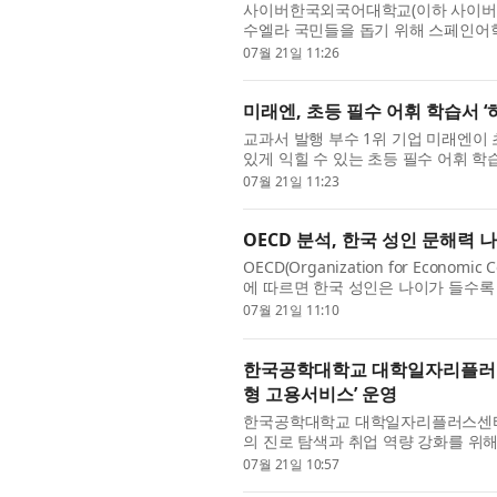
사이버한국외국어대학교(이하 사이버한
수엘라 국민들을 돕기 위해 스페인어학
사관에 전달했다고 밝혔다. 사이버한국외
07월 21일 11:26
미래엔, 초등 필수 어휘 학습서 ‘
교과서 발행 부수 1위 기업 미래엔이 
있게 익힐 수 있는 초등 필수 어휘 학습서
신간 3종을 출간했다. ‘하루 한장’은 하
07월 21일 11:23
OECD 분석, 한국 성인 문해력
OECD(Organization for Econom
에 따르면 한국 성인은 나이가 들수
연구원(원장 고혜원)은 7월 7일(화) ‘KRIVE
07월 21일 11:10
한국공학대학교 대학일자리플러스
형 고용서비스’ 운영
한국공학대학교 대학일자리플러스센
의 진로 탐색과 취업 역량 강화를 위해
을 운영했다. 이번 프로그램은 학생들이 
07월 21일 10:57