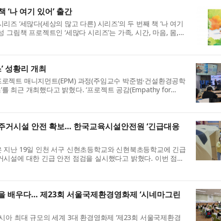
 ‘나 여기 있어’ 출간
즈 ‘세많다(세상의 많고 다른) 시리즈’의 두 번째 책 ‘나 여기
그림책 프로젝트인 ‘세많다 시리즈’는 가족, 시간, 마음, 몸,
를 아이들의 눈높...
스’ 성황리 개최
로젝트 매니지먼트(EPM) 과정(주임교수 박준범·건설환경공학
’를 최근 개최했다고 밝혔다. ‘프로젝트 공감(Empathy for
 지난 6월 12일, 17일, 18일...
시주거시설 안전 확보… 한국교육시설안전원 ‘긴급대응
 지난 19일 인천 서구 신현초등학교와 신현북초등학교에 긴급
시설에 대한 긴급 안전 점검을 실시했다고 밝혔다. 이번 점검
물류센터 화재로 인근 주민들...
경을 배우다… 제23회 서울국제환경영화제 ‘시네마그린
시아 최대 규모의 세계 3대 환경영화제 ‘제23회 서울국제환경