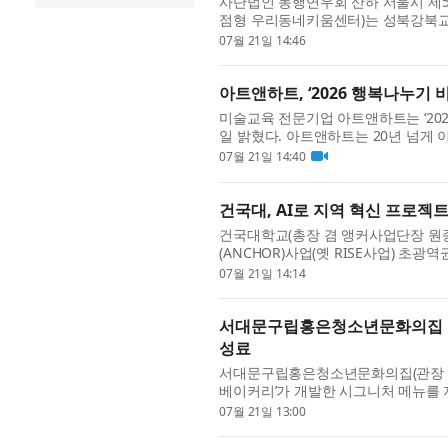
사단법인 동행연우회 산하 서울시 제
점형 우리동네키움센터)는 성북강북교육
일환으로 방문형 진로직업체험 프로그램 ‘
07월 21일 14:46
아트앤하트, ‘2026 행복나누기 
미술교육 전문기업 아트앤하트는 ‘20
일 밝혔다. 아트앤하트는 20년 넘게 
던 순간’으로 정하고, 전국 400여 개 
07월 21일 14:40
건국대, AI로 지역 혁신 프로젝
건국대학교(총장 겸 앵커사업단장 원종필)
(ANCHOR)사업(옛 RISE사업) 초광역
컬 AI 기반의 지역 현안 해결 프로젝트
07월 21일 14:14
서대문구립홍은청소년문화의집 청
성료
서대문구립홍은청소년문화의집(관장 장성
베이커리’가 개발한 시그니처 메뉴를
시간을 마련했다. 이번 시식회에서는 2
07월 21일 13:00