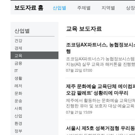
보도자료 홈
산업별
주제별
지역별
상장
교육 보도자료
산업별
건강
조코딩AX파트너스, 농협정보시스
경제
행
교육
조코딩AX파트너스가 농협정보시스템 실무
금융
지능(AI) 실무 교육과 해커톤을 진행했
퍼스에서 시작해 7월 15일 해커톤으로
IT
07월 22일 07:00
생활
레저
제주 문화예술 교육단체 에이컴퍼
오감 팔레트’ 성황리에 마무리
문화
제주에서 활동하는 문화예술 교육단체
운송
진행한 유아 및 보호자 대상 예술교육 
사회
혔다. 이번 프로그램은 5주간 진행됐으며
07월 21일 15:09
산업
환경
서울시 제5호 성북거점형 우리동
정부