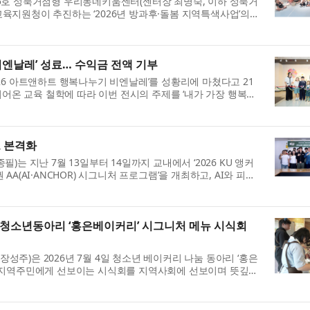
5호 성북거점형 우리동네키움센터(센터장 최명숙, 이하 성북거
지원청이 추진하는 ‘2026년 방과후·돌봄 지역특색사업’의
JOB월드’를 운영했다. 이번...
비엔날레’ 성료… 수익금 전액 기부
26 아트앤하트 행복나누기 비엔날레’를 성황리에 마쳤다고 21
이어온 교육 철학에 따라 이번 전시의 주제를 ‘내가 가장 행복했
교육원 아이들이 그린 그림들...
트 본격화
는 지난 7월 13일부터 14일까지 교내에서 ‘2026 KU 앵커
권 AA(AI·ANCHOR) 시그니처 프로그램’을 개최하고, AI와 피지
와 창의 융합 인재 양성 모델을 ...
소년동아리 ‘홍은베이커리’ 시그니처 메뉴 시식회
주)은 2026년 7월 4일 청소년 베이커리 나눔 동아리 ‘홍은
 지역주민에게 선보이는 시식회를 지역사회에 선보이며 뜻깊은
026년 상반기 목표였던 시그...