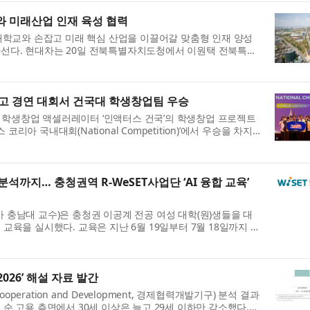
 미래산업 인재 육성 협력
학교와 손잡고 미래 핵심 산업을 이끌어갈 맞춤형 인재 양성
나선다. 현대차는 20일 전북특별자치도청에서 이원택 전북특별
 현대차그룹 RH PMO 부사장 ...
최고 경연 대회서 건국대 학생창업팀 우승
 학생창업 액셀러레이터 ‘인액터스 건국’의 학생창업 프로젝트
스 코리아 국내대회(National Competition)’에서 우승을 차지
1000만원과 함께 오는 11...
석까지… 충청권역 R-WeSET사업단 ‘AI 융합 교육’
아 충남대 교수)은 충청권 이공계 전공 여성 대학(원)생들을 대
 교육을 실시했다. 교육은 지난 6월 19일부터 7월 18일까지 약
을 배출했다. 이번 교육은 ...
026’ 해설 자료 발간
ic Cooperation and Development, 경제협력개발기구) 분석 결과
 순 고용 측면에서 30세 이상은 늘고 29세 이하만 감소했다.