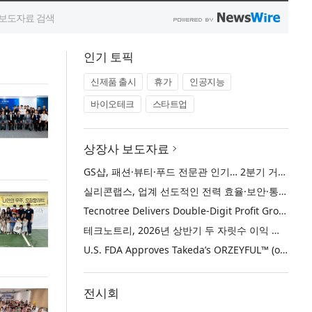
인기 토픽
신제품 출시
휴가
인공지능
바이오테크
스타트업
상장사 보도자료
GS샵, 패션·뷰티·푸드 전문관 인기… 2분기 거래액 50% 증가
실리콘랩스, 업계 선도적인 전력 효율·보안·통합성을 갖춘 초저전력 블루투스 LE SoC ‘BG2B’ 공개
Tecnotree Delivers Double-Digit Profit Growth and Accelerated Deployment Momentum in H1 2026
테크노트리, 2026년 상반기 두 자릿수 이익 성장 및 글로벌 구축 가속화
U.S. FDA Approves Takeda’s ORZEYFUL™ (oveporexton), the First and Only Medicine to Treat the Underlying Cause of Narcolepsy Type 1
전시회