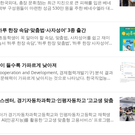
국외대, 총장 문휘창)는 최근 지진으로 큰 피해를 입은 베네
부 구성원들이 마련한 성금 530만 원을 주한 베네수엘라 대
대 스페인어학부는 현재 770...
하루 한장 속담·맞춤법·사자성어’ 3종 출간
초등학생이 꼭 알아야 할 속담, 맞춤법, 사자성어를 쉽고 재미
 ‘하루 한장 속담’, ‘하루 한장 맞춤법’, ‘하루 한장 사자성어’
루에 한 장씩 학습...
 나이 들수록 가파르게 낮아져
ic Cooperation and Development, 경제협력개발기구) 분석 결과
록 문해력이 가파르게 낮아지는 것으로 나타났다. 한국직업능력
T Issue Brief 324호(‘해설 자...
센터, 경기자동차과학고·인평자동차고 ‘고교생 맞춤
터가 경기자동차과학고등학교와 인평자동차고등학교 재학생
 AI(인공지능)를 활용한 ‘고교생 맞춤형 고용서비스’ 프로그램
AI 기반 진단을 통해 자신의 ...