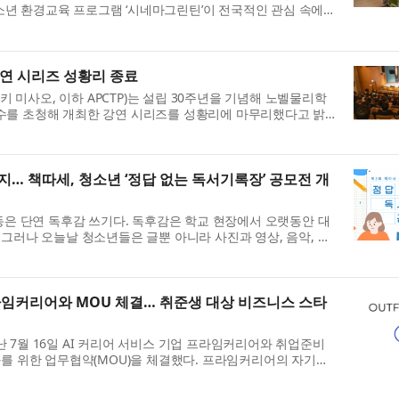
·청소년 환경교육 프로그램 ‘시네마그린틴’이 전국적인 관심 속에
’은 기후위기 시대에 발맞...
강연 시리즈 성황리 종료
미사오, 이하 APCTP)는 설립 30주년을 기념해 노벨물리학
수를 초청해 개최한 강연 시리즈를 성황리에 마무리했다고 밝
 진행된 이번 행사는 경상북도·포...
… 책따세, 청소년 ‘정답 없는 독서기록장’ 공모전 개
활동은 단연 독후감 쓰기다. 독후감은 학교 현장에서 오랫동안 대
 그러나 오늘날 청소년들은 글뿐 아니라 사진과 영상, 음악, 디
각과 감정을 표현하고 있...
라임커리어와 MOU 체결… 취준생 대상 비즈니스 스타
 7월 16일 AI 커리어 서비스 기업 프라임커리어와 취업준비
화를 위한 업무협약(MOU)을 체결했다. 프라임커리어의 자기소
스와 아웃핏코드의 안면·체형 ...