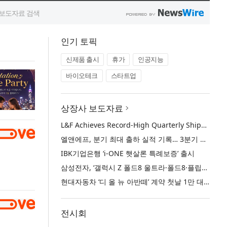
인기 토픽
신제품 출시
휴가
인공지능
바이오테크
스타트업
상장사 보도자료
L&F Achieves Record-High Quarterly Shipments, Begins LFP Supply for North American ESS in Q3 Advancing its Two-Track NCM and LFP Growth Strategy
엘앤에프, 분기 최대 출하 실적 기록… 3분기 북미 ESS향 LFP 공급 착수 NCM+LFP ‘2-Track’ 성장 전략 실현
IBK기업은행 ‘i-ONE 햇살론 특례보증’ 출시
삼성전자, ‘갤럭시 Z 폴드8 울트라·폴드8·플립8’과 ‘갤럭시 워치 울트라2·워치9’ 국내 공식 출시
현대자동차 ‘디 올 뉴 아반떼’ 계약 첫날 1만 대 돌파
전시회