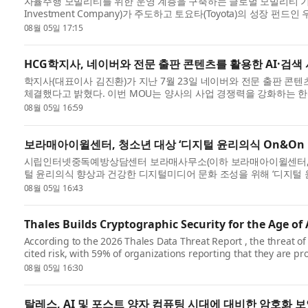
자율주행 모빌리티를 위한 운영 계층을 구축하는 글로벌 모빌리티 기업인
Investment Company)가 주도하고 토요타(Toyota)의 성장 펀드인 우븐
동 주도한 시리즈...
08월 05일 17:15
HCG학지사, 네이버와 전문 출판 콘텐츠를 활용한 AI·검색
학지사(대표이사 김진환)가 지난 7월 23일 네이버와 전문 출판 콘텐츠
체결했다고 밝혔다. 이번 MOU는 양사의 사업 경쟁력을 강화하는 한
건강...
08월 05일 16:59
보라매아이윌센터, 청소년 대상 ‘디지털 윤리의식 On&On
시립인터넷중독예방상담센터 보라매사무소(이하 보라매아이윌센터,
털 윤리의식 향상과 건강한 디지털미디어 문화 조성을 위해 ‘디지털 윤
모전은 서...
08월 05일 16:43
Thales Builds Cryptographic Security for the Age 
According to the 2026 Thales Data Threat Report , the threat of
cited risk, with 59% of organizations reporting that they are 
(PQC) algorith...
08월 05일 16:30
탈레스, AI 및 포스트 양자 컴퓨팅 시대에 대비한 암호화 보