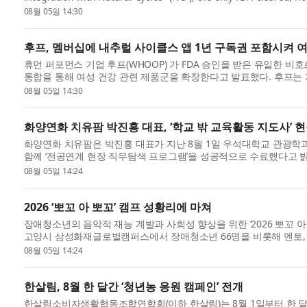
month subscription t...
08월 05일 14:30
후프, 멤버십에 내추럴 사이클스 앱 1년 구독권 포함시켜 여
휴먼 퍼포먼스 기업 후프(WHOOP) 가 FDA 승인을 받은 유일한 비호르몬 
통합을 통해 여성 건강 관련 제품군을 확장한다고 발표했다. 후프는 
앱 12개...
08월 05일 14:30
화양연화 치유팜 박진홍 대표, ‘학교 밖 교육활동 지도사’ 
화양연화 치유팜은 박진홍 대표가 지난 8월 1일 우석대학교 관광학과에
함께 ‘전공연계 현장 직무탐색 프로그램’​을 성공적으로 수료했다고 
중...
08월 05일 14:24
2026 ‘뽀꼬 아 뽀꼬’ 캠프 성황리에 마쳐
장애청소년의 음악적 재능 계발과 사회성 향상을 위한 ‘2026 뽀꼬 아 뽀
고양시 삼성화재글로벌캠퍼스에서 장애청소년 66명을 비롯해 멘토, 
다. ...
08월 05일 14:24
한살림, 8월 한 달간 ‘청년농 응원 캠페인’ 전개
한살림소비자생활협동조합연합회(이하 한살림)는 8월 1일부터 한 달